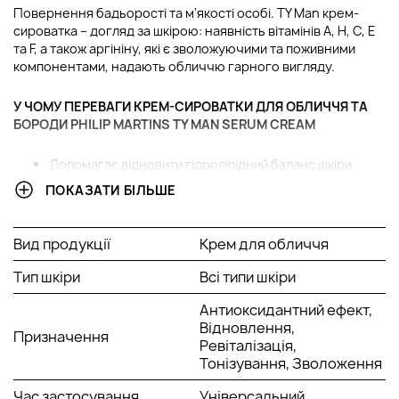
Повернення бадьорості та м'якості особі. TY Man крем-
сироватка – догляд за шкірою: наявність вітамінів A, H, C, E
та F, а також аргініну, які є зволожуючими та поживними
компонентами, надають обличчю гарного вигляду.
У ЧОМУ ПЕРЕВАГИ КРЕМ-СИРОВАТКИ ДЛЯ ОБЛИЧЧЯ ТА
БОРОДИ PHILIP MARTINS TY MAN SERUM CREAM
Допомагає відновити гідроліпідний баланс шкіри.
Живить чутливу шкіру та бороду.
ПОКАЗАТИ БІЛЬШЕ
Швидко вбирається і одразу забезпечує комфорт всій
особі, включаючи бороду.
Містить вітаміни та антиоксиданти.
Вид продукції
Крем для обличчя
Має прекрасний тонізуючий ефект, що
кондиціонують і відновлюють властивості.
Тип шкіри
Всі типи шкіри
Антиоксидантний ефект,
АКТИВНІ КОМПОНЕНТИ:
Відновлення,
Призначення
Ревіталізація,
Квіткова вода гіркого апельсина – освіжає шкіру,
Тонізування, Зволоження
відновлює pH-баланс і дарує тривале відчуття
прохолоди та неперевершений аромат.
Час застосування
Універсальний