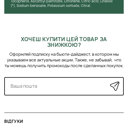
Tocopherol, Ascorbyl palmitate, Limonene, Citric acid, Linalool
імунітет.
(*), Sodium benzoate, Potassium sorbate, Citral.
Вітамін Е (токоферол, токоферил ацетат) – біологічно
активний компонент, входить до складу клітинних
мембран, надає епідермісу еластичність та
пластичність, захищає клітини шкіри від старіння. Має
потужний антиоксидант, регенеруючий вплив, надає
ХОЧЕШ КУПИТИ ЦЕЙ ТОВАР ЗА
протизапальний ефект. Вітамін Е оптимізує доставку
ЗНИЖКОЮ?
поживних речовин у шкіру та здійснює її
детоксикацію. Він активує мікроциркуляцію і є
Оформляй подписку на бьюти-дайджест, в котором мы
важливим компонентом відновлення шкіри.
указываем все актуальные акции. Также, не забывай, что
Аргінін – сприяє підвищенню пружності шкіри,
ты можешь получить промокоды после сделанных покупок.
допомагає регенерації та загоєнню тканин, помітно
покращує колір обличчя.
СПОСІБ ЗАСТОСУВАННЯ:
Нанесіть крем-сироватку на попередньо очищену шкіру
(зокрема бороду). Ніжно масажуйте до повного вбирання.
Уникайте зон навколо очей.
ВІДГУКИ