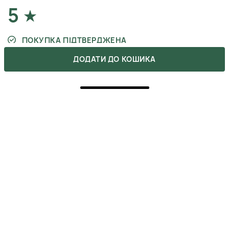
5
ПОКУПКА ПІДТВЕРДЖЕНА
ДОДАТИ ДО КОШИКА
Після цього крему обличчя виглядає свіжим, навіть
якщо мало спав. Текстура легка, аромат дорогий і
приємний. Дуже задоволений швидкою доставкою,
встиг отримати як раз перед довгим відрядженням.
МИКОЛАЙ
30 листопада 2025
ВІДПОВІСТИ
5
ПОКУПКА ПІДТВЕРДЖЕНА
Вперше спробував такий формат 2-в-1, і це було