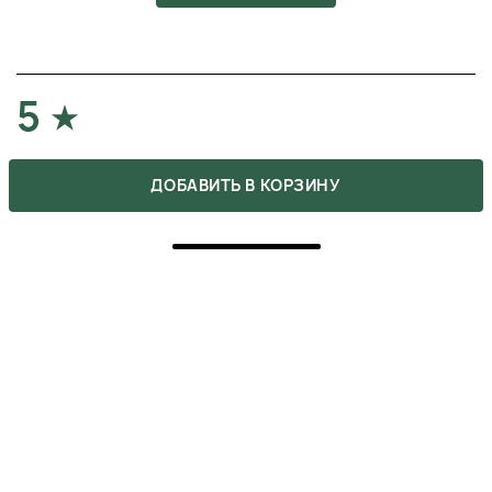
5
ПОКУПКА ПОДТВЕРЖДЕНА
ДОБАВИТЬ В КОРЗИНУ
Після цього крему обличчя виглядає свіжим, навіть
якщо мало спав. Текстура легка, аромат дорогий і
приємний. Дуже задоволений швидкою доставкою,
встиг отримати як раз перед довгим відрядженням.
МИКОЛАЙ
30 ноября 2025
ОТВЕТИТЬ
5