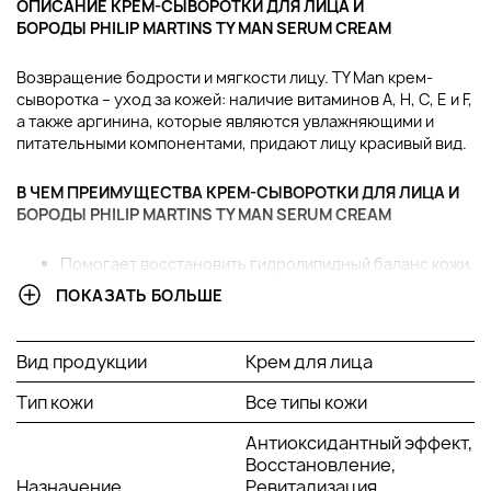
ОПИСАНИЕ КРЕМ-СЫВОРОТКИ ДЛЯ ЛИЦА И
БОРОДЫ PHILIP MARTINS TY MAN SERUM CREAM
Возвращение бодрости и мягкости лицу. TY Man крем-
сыворотка – уход за кожей: наличие витаминов A, H, C, E и F,
а также аргинина, которые являются увлажняющими и
питательными компонентами, придают лицу красивый вид.
В ЧЕМ ПРЕИМУЩЕСТВА КРЕМ-СЫВОРОТКИ ДЛЯ ЛИЦА И
БОРОДЫ PHILIP MARTINS TY MAN SERUM CREAM
Помогает восстановить гидролипидный баланс кожи.
Питает чувствительную кожу и бороду.
ПОКАЗАТЬ БОЛЬШЕ
Быстро впитывается и сразу обеспечивает комфорт
всему лицу, включая бороду.
Содержит витамины и антиоксиданты.
Вид продукции
Крем для лица
Обладает прекрасным тонизирующим эффектом,
кондиционирующими и восстанавливающими
Тип кожи
Все типы кожи
свойствами.
Антиоксидантный эффект,
Восстановление,
АКТИВНЫЕ КОМПОНЕНТЫ:
Назначение
Ревитализация,