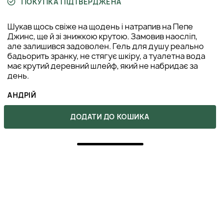
ПОКУПКА ПІДТВЕРДЖЕНА
Шукав щось свіже на щодень і натрапив на Пепе
Джинс, ще й зі знижкою крутою. Замовив наосліп,
але залишився задоволен. Гель для душу реально
бадьорить зранку, не стягує шкіру, а туалетна вода
має крутий деревний шлейф, який не набридає за
день.
АНДРІЙ
22 грудня 2025
ВІДПОВІСТИ
ДОДАТИ ДО КОШИКА
5
ПОКУПКА ПІДТВЕРДЖЕНА
Замовляла цей сут на подарунок чоловіку, бо він
обожнює нестандартні парфуми. Аромат просто