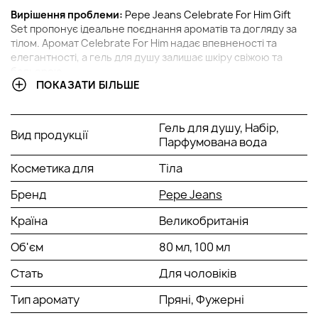
Вирішення проблеми:
Pepe Jeans Celebrate For Him Gift
Set пропонує ідеальне поєднання ароматів та догляду за
тілом. Аромат Celebrate For Him надає впевненості та
елегантності, а гель для душу залишає шкіру свіжою та
бадьорою.
ПОКАЗАТИ БІЛЬШЕ
Ключові компоненти:
Celebrate For Him: мужній та енергійний аромат з
Гель для душу, Набір,
деревними та пряними нотами, що створює
Вид продукції
Парфумована вода
харизматичний та стійкий образ.
Гель для душу: освіжаюча формула гелю збагачена
Косметика для
Тіла
компонентами, що доглядають, залишаючи шкіру
чистою і зволоженою.
Бренд
Pepe Jeans
Позначення компонентів: Продукти набору пройшли
ретельні випробування та містять високоякісні
Країна
Великобританія
інгредієнти, безпечні для шкіри.
Об'єм
80 мл, 100 мл
Що ще корисно знати:
Цей набір – ідеальний вибір для
чоловіків, які цінують стійкий та мужній аромат, а також
Стать
Для чоловіків
піклування про себе. Він також може стати чудовим
подарунком для особливих моментів у житті.
Тип аромату
Пряні, Фужерні