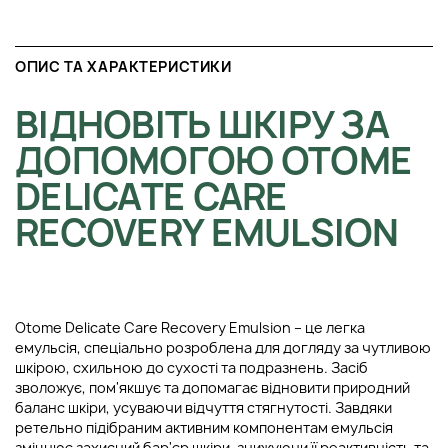
ОПИС ТА ХАРАКТЕРИСТИКИ
ВІДНОВІТЬ ШКІРУ ЗА
ДОПОМОГОЮ OTOME
DELICATE CARE
RECOVERY EMULSION
Otome Delicate Care Recovery Emulsion – це легка
емульсія, спеціально розроблена для догляду за чутливою
шкірою, схильною до сухості та подразнень. Засіб
зволожує, пом'якшує та допомагає відновити природний
баланс шкіри, усуваючи відчуття стягнутості. Завдяки
ретельно підібраним активним компонентам емульсія
зміцнює захисний бар'єр шкіри, знижуючи її реактивність та