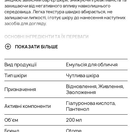
захищаючи від негативного впливу навколишнього
середовища. Легка текстура швидко вбирається, не
залишаючи липкості, і готує шкіру до нанесення наступних
засобів для догляду.
ОСНОВНІ ІНГРЕДІЄНТИ ТА ЇХ ПЕРЕВАГИ
ПОКАЗАТИ БІЛЬШЕ
Алантоїн:
має виражені пом'якшувальні та
регенеруючі властивості, допомагаючи
прискорювати відновлення шкіри. Він зменшує
Вид продукції
Емульсія для обличчя
подразнення, знімає почервоніння і робить шкіру
гладкішою та доглянутою.
Тип шкіри
Чутлива шкіра
Гіалуронова кислота:
Потужний зволожувач, який
притягує та утримує вологу в клітинах шкіри,
Відновлення, Живлення,
Призначення
запобігаючи зневодненню. Вона підвищує пружність
Зволоження
шкіри, скорочує дрібні зморшки та сприяє
Гіалуронова кислота,
покращенню текстури обличчя.
Активні компоненти
Пантенол
Екстракт морських водоростей:
насичений
мінералами, амінокислотами та антиоксидантами, які
Об'єм
200 мл
допомагають зміцнити захисний бар'єр шкіри.
Покращує тонус, стимулює процеси оновлення
Бренд
Otome