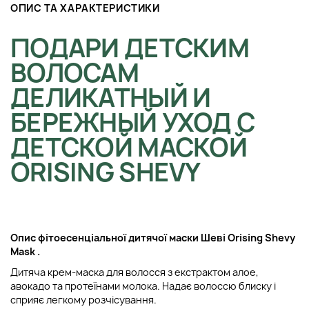
ОПИС ТА ХАРАКТЕРИСТИКИ
ПОДАРИ ДЕТСКИМ
ВОЛОСАМ
ДЕЛИКАТНЫЙ И
БЕРЕЖНЫЙ УХОД С
ДЕТСКОЙ МАСКОЙ
ORISING SHEVY
Опис ф
ітоесенціальної дитячої маски Шеві
Orising Shevy
Mask
.
Дитяча крем-маска для волосся з екстрактом алое,
авокадо та протеїнами молока. Надає волоссю блиску і
сприяє легкому розчісування.