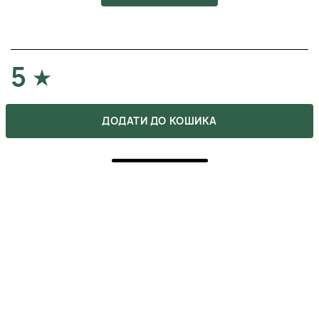
5
ПОКУПКА ПІДТВЕРДЖЕНА
ДОДАТИ ДО КОШИКА
Після цієї маски волосся доньки стало м'яке та
блискуче, і я нарешті розчісую його без сліз. Аромат
дуже ніжний, молочний. Консультантка в магазині
була така мила, ще й порадила шампунь із цієї серії)
ВІКА
30 вересня 2025
ВІДПОВІСТИ
5