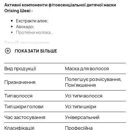
Активні компоненти
ф
ітоесенціальної дитячої маски
Orising
Шеві
:
Екстракти алое;
Авокадо;
Протеїни молока
.
Спосіб застосування:
ПОКАЗАТИ БІЛЬШЕ
Нанести на вологе волосся на 2-3 хвилини, розподілити по
всій довжині волосся, після чого ретельно змити.
Вид продукції
Маска для волосся
Полегшує розчісування,
Призначення
Пом'якшення
Тип волосся
Усі типи волосся
Тип шкіри голови
Усі типи шкіри
Час застосування
Універсальний
Класифікація
Професійна