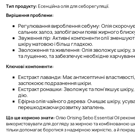
Тип продукту:
Есенційна олія для себорегуляції.
Вирішення проблеми:
Регулювання вироблення себуму: Олія скорочує
сальних залоз, запобігаючи появі жирного блиску
Звуження пір: Активні компоненти олії зменшують
шкіру матовою і більш гладкою.
Зволоження та живлення: Олія зволожує шкіру, за
та лущенню, та забезпечує необхідне харчуванн
Ключові компоненти:
Екстракт лаванди: Має антисептичні властивості,
заспокоює подразнення шкіри.
Екстракт ромашки: Зволожує та пом'якшує шкіру
дію.
Ефірна олія чайного дерева: Очищає шкіру, усува
перешкоджаючи розвитку запалень.
Що ще корисно знати:
Олію Orising Sebo Essential Oil реко
використовувати для догляду за жирною та комбінованою ш
тільки допомагає боротися з надмірною жирністю, а й покращ