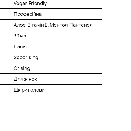
Vegan Friendly
Професійна
Алоє, Вітамін Е, Ментол, Пантенол
30 мл
Італія
Seborising
Orising
Для жінок
Шкіри голови