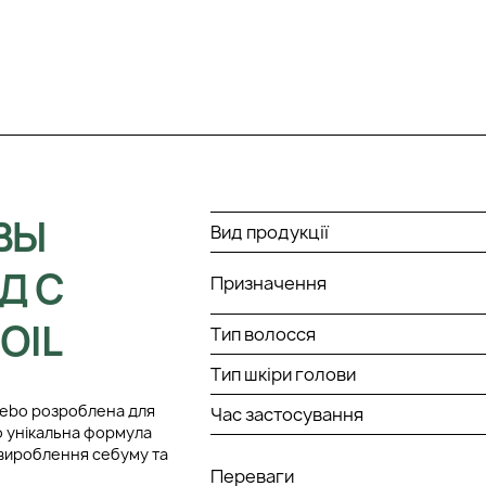
ВЫ
Вид продукції
Д С
Призначення
OIL
Тип волосся
Тип шкіри голови
 Sebo розроблена для
Час застосування
о унікальна формула
вироблення себуму та
Переваги