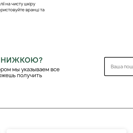
лії на чисту шкіру
ристовуйте вранці та
тату використовуйте
гляду за жирною шкірою.
і, далеко від прямих
 ЗНИЖКОЮ?
ором мы указываем все
можешь получить