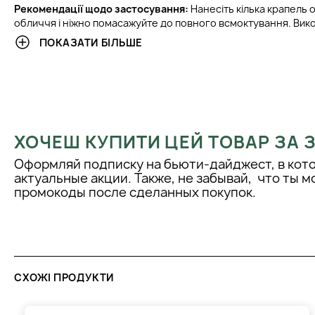
Рекомендації щодо застосування:
Нанесіть кілька крапель о
обличчя і ніжно помасажуйте до повного всмоктування. Вико
ввечері.
ПОКАЗАТИ БІЛЬШЕ
Поради професіоналів:
Для досягнення найкращого резуль
олію у комбінації з іншими продуктами лінійки Orising для до
Інструкція з догляду:
Зберігайте масло в прохолодному місц
сонячних променів. Перед використанням струсіть флакон.
ХОЧЕШ КУПИТИ ЦЕЙ ТОВАР ЗА
Оформляй подписку на бьюти-дайджест, в кот
актуальные акции. Также, не забывай, что ты 
промокоды после сделанных покупок.
СХОЖІ ПРОДУКТИ