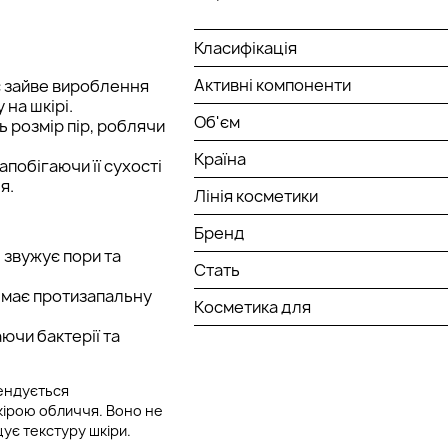
Класифікація
Активні компоненти
 зайве вироблення
 на шкірі.
Об'єм
 розмір пір, роблячи
Країна
побігаючи її сухості
я.
Лінія косметики
Бренд
 звужує пори та
Стать
, має протизапальну
Косметика для
ючи бактерії та
мендується
кірою обличчя. Воно не
ує текстуру шкіри.