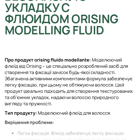
УКЛАДКУ С
ФЛЮИДОМ ORISING
MODELLING FLUID
Про продукт orising fluido modellante:
Моделюючий
флюїд від Orising – це спеціально розроблений засіб для
створення та фіксації зачісок будь-якої складності.
Збагачена активними компонентами формула забезпечує
легку фіксацію, при цьому не обтяжуючи волосся. Цей
продукт ідеально підходить для створення текстурованих
та об'ємних укладок, надаючи волоссю природного
вигляду та пружності.
Тип продукту:
Моделюючий флюїд для волосся.
Вирішення проблеми:
Легка фіксація: Флюїд забезпечує легку фіксацію
укладання, при цьому не склеюючи волосся та не