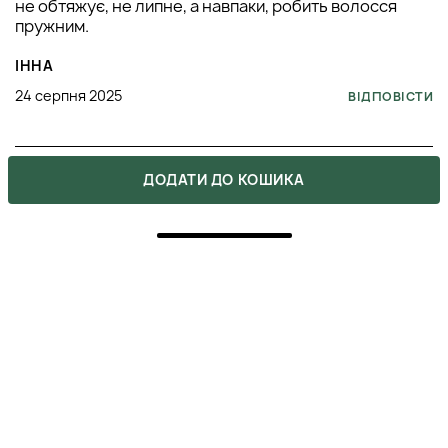
не обтяжує, не липне, а навпаки, робить волосся
пружним.
ІННА
24 серпня 2025
ВІДПОВІСТИ
5
ДОДАТИ ДО КОШИКА
ПОКУПКА ПІДТВЕРДЖЕНА
Обожнюю об'єм, але терпіти не можу лаки, які
склеюють волосся! Цей флюїд зовсім не такий, він
дає легку, але надійну фіксацію і такий класний,
природний блиск. Волосся виглядає живим, а не
зацементованим, і це головне. Окрім флюїду
отримала ще й невеличкий подарунок від вашого
магазину, дякую вам ❤️
ХРИСТИНА