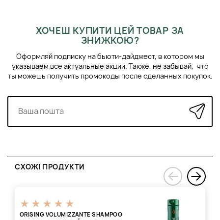
Поради професіоналів:
Для отримання найкращих
результатів рекомендується застосовувати флюїд, що
моделює, у поєднанні з іншими продуктами для укладання
ХОЧЕШ КУПИТИ ЦЕЙ ТОВАР ЗА
волосся від Orising.
ЗНИЖКОЮ?
Інструкція з догляду:
Зберігайте флюїд у прохолодному
Оформляй подписку на бьюти-дайджест, в котором мы
місці, захищеному від прямого сонячного проміння. Перед
указываем все актуальные акции. Также, не забывай, что
використанням струсіть флакон.
ты можешь получить промокоды после сделанных покупок.
СХОЖІ ПРОДУКТИ
›
‹
ORISING VOLUMIZZANTE SHAMPOO