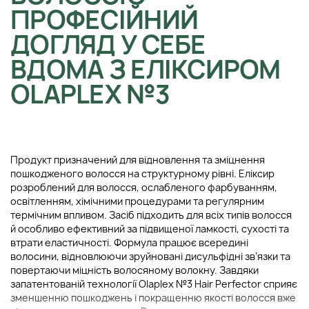
ПРОФЕСІЙНИЙ
ДОГЛЯД У СЕБЕ
ВДОМА З ЕЛІКСИРОМ
OLAPLEX №3
Продукт призначений для відновлення та зміцнення
пошкодженого волосся на структурному рівні. Еліксир
розроблений для волосся, ослабленого фарбуванням,
освітленням, хімічними процедурами та регулярним
термічним впливом. Засіб підходить для всіх типів волосся
й особливо ефективний за підвищеної ламкості, сухості та
втрати еластичності. Формула працює всередині
волосини, відновлюючи зруйновані дисульфідні зв’язки та
повертаючи міцність волосяному волокну. Завдяки
запатентованій технології Olaplex №3 Hair Perfector сприяє
зменшенню пошкоджень і покращенню якості волосся вже