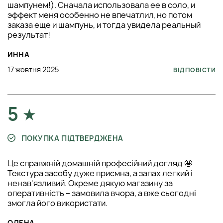
використовуються сучасні наукові підходи з
шампунем!). Сначала использовала ее в соло, и
відповідальним ставленням до довкілля. Виробничі
эффект меня особенно не впечатлил, но потом
процеси оптимізовані для зниження екологічного
заказа еще и шампунь, и тогда увидела реальный
навантаження. Упаковка створюється з урахуванням
результат!
раціонального використання ресурсів.
ИННА
Рекомендації щодо зберігання:
засіб слід зберігати за
кімнатної температури в щільно закритій упаковці. Важливо
17 жовтня 2025
ВІДПОВІСТИ
уникати тривалого впливу прямих сонячних променів.
Дотримання цих умов допомагає зберегти стабільність
формули. Це забезпечує ефективність продукту протягом
усього строку використання.
5
ПОКУПКА ПІДТВЕРДЖЕНА
Це справжній домашній професійний догляд 🤩
Текстура засобу дуже приємна, а запах легкий і
ненав'язливий. Окреме дякую магазину за
оперативність – замовила вчора, а вже сьогодні
змогла його використати.
ОЛЕНА