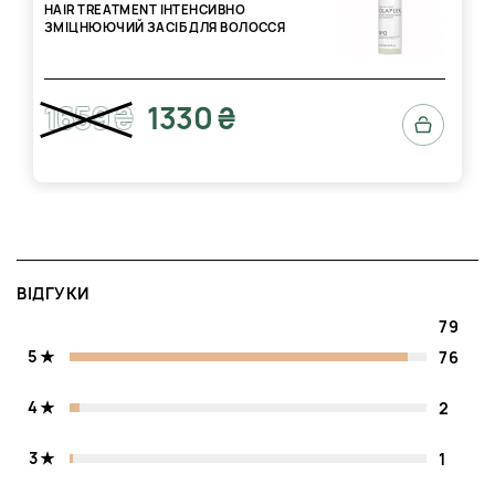
ПОРАДИ ПРОФЕСІОНАЛІВ
HAIR TREATMENT ІНТЕНСИВНО
ЗМІЦНЮЮЧИЙ ЗАСІБ ДЛЯ ВОЛОССЯ
Використання перед фарбуванням:
професійні
трихологи рекомендують застосовувати засіб за
кілька днів до хімічних процедур. Це допомагає
1659 ₴
1330 ₴
зміцнити внутрішню структуру волосся та знизити
ризик пошкоджень. Волосся стає більш стійким до
агресивного впливу барвників. Такий підхід особливо
актуальний для ослабленого та тонкого волосся.
Курсове відновлення:
для досягнення вираженого
ефекту фахівці радять використовувати засіб курсом
1–2 рази на тиждень. Регулярність важливіша за
збільшення кількості продукту або часу витримки.
ВІДГУКИ
Поступово волосся стає більш щільним і стійким до
79
ламкості. Після відновлення частоту застосування
можна зменшити.
5
76
Поєднання з доглядом:
засіб рекомендується
поєднувати зі зволожувальними та поживними
4
2
продуктами, які працюють на поверхні волосини. Він
відповідає за внутрішнє відновлення, а додаткові
3
1
засоби — за зовнішній вигляд і м’якість. Важливо не
змішувати продукт з іншими засобами в долонях. Чітке