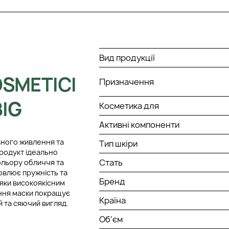
Вид продукції
SMETICI
Призначення
IG
Косметика для
Активні компоненти
вного живлення та
Тип шкіри
продукт ідеально
Стать
кольору обличчя та
овлює пружність та
Бренд
яки високоякісним
ння маски покращує
Країна
й та сяючий вигляд.
Об'єм