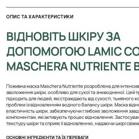
ОПИС ТА ХАРАКТЕРИСТИКИ
ВІДНОВІТЬ ШКІРУ ЗА
ДОПОМОГОЮ LAMIC CO
MASCHERA NUTRIENTE B
Поживна маска Maschera Nutriente розроблена для інтенси
зволоження шкіри, особливо для сухої та зневодненої. Цей 
підходить для людей, які страждають від сухості, тьмяного 
проблем із відновленням водного балансу шкіри. Маска відн
еластичність шкіри, забезпечуючи глибоке зволоження завд
компонентам, які активують процес відновлення. Застосува
текстуру шкіри та сприяє її відновленню, надаючи шкірі свіжи
ОСНОВНІ ІНГРЕДІЄНТИ ТА ЇХ ПЕРЕВАГИ