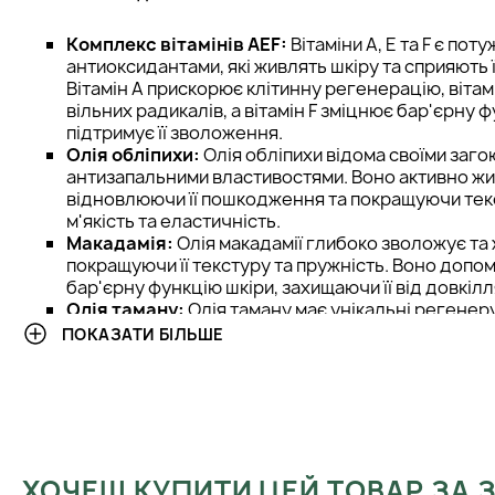
Комплекс вітамінів AEF:
Вітаміни A, E та F є пот
антиоксидантами, які живлять шкіру та сприяють 
Вітамін A прискорює клітинну регенерацію, вітам
вільних радикалів, а вітамін F зміцнює бар'єрну 
підтримує її зволоження.
Олія обліпихи:
Олія обліпихи відома своїми заг
антизапальними властивостями. Воно активно жи
відновлюючи її пошкодження та покращуючи текс
м'якість та еластичність.
Макадамія:
Олія макадамії глибоко зволожує та 
покращуючи її текстуру та пружність. Воно допо
бар'єрну функцію шкіри, захищаючи її від довкілл
Олія таману:
Олія таману має унікальні регенер
властивості, сприяючи відновленню пошкоджено
ПОКАЗАТИ БІЛЬШЕ
допомагає покращити пружність шкіри, зволожуючи
еластичність.
Олія шипшини:
Олія шипшини має потужний рег
відновлюючи шкіру після пошкоджень і запалень
допомагає покращити тонус шкіри та зменшити в
рубців, надаючи їй здорового та свіжого вигляду
ХОЧЕШ КУПИТИ ЦЕЙ ТОВАР ЗА