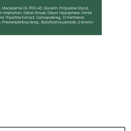
, Macadamia Oil, PEG-40, Glycerin, Propylene Glycol,
m Inophyllum, Oleum Rosae, Oleum Hippophaes, Horse
ns Tripartita Extract, Carbopol&reg;, D-Panthenol,
ne, Phenonip&nbsp;&reg;, Butylhydroxyanisole, 2-bromo-