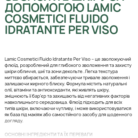
ДОПОМОГОЮ LAMIC
COSMETICI FLUIDO
IDRATANTE PER VISO
Lamic Cosmetici Fluido Idratante Per Viso – це зволожуючий
флюїд, розроблений для глибокого зволоження та захисту
шкіри обличчя, шиї та зони декольте. Легка текстура
миттєво вбирається, забезпечуючи тривале зволоження і
залишаючи жирного блиску. Формула містить натуральні
олії, вітаміни та антиоксиданти, які живлять шкіру,
зміцнюють її бар'єр та захищають від негативних факторів
навколишнього середовища. Флюїд підходить для всіх
типів шкіри, включаючи чутливу, і може використовуватися
як база під макіяж або самостійного засобу для щоденного
догляду.
ОСНОВНІ ІНГРЕДІЄНТИ ТА ЇХ ПЕРЕВАГИ