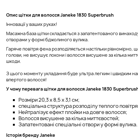
Опис щітки для волосся Janeke 1830 Superbrush
Інновації у ваших руках!
Масажна база щітки складається з запатентованого винаходу
отворами у формі бджолиного вулика.
Гаряче повітря фена розподіляється настільки рівномірно, щ
голови, не висушує локони і волосся висушене за кілька мит
шкоди.
З цього моменту укладання буде ультра легким і швидким нав
впертого волосся!
У чому перевага щітки для волосся Janeke 1830 Superbrus
Розміри 20,3 x 8,5 x 3,1 см;
спеціальна структура розподілу теплого повітря
Нейтралізує ефект плойки на довге волосся;
Волосся висушене за кілька миттєвостей;
Запатентовані спеціальні отвори у формі вулика.
Історія бренду Janeke