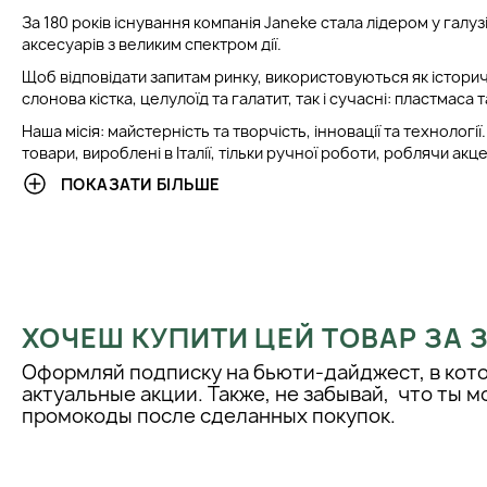
За 180 років існування компанія Janeke стала лідером у галу
аксесуарів з великим спектром дії.
Щоб відповідати запитам ринку, використовуються як історич
слонова кістка, целулоїд та галатит, так і сучасні: пластмаса т
Наша місія: майстерність та творчість, інновації та технологі
товари, вироблені в Італії, тільки ручної роботи, роблячи ак
дизайн та високу якість матеріалів. В останні роки успіх комп
ПОКАЗАТИ БІЛЬШЕ
зміцнити внутрішній ринок та значно розвинути ринок за ко
Janeke це ТЕНДЕНЦІЯ
Інноваційні матеріали, які поєднують історію та якість проду
історії було народжено традиційний продукт із сучасними те
Janeke це ЯКІСТЬ
ХОЧЕШ КУПИТИ ЦЕЙ ТОВАР ЗА
Лінія, яка поєднує в собі елегантність та практичність.
Оформляй подписку на бьюти-дайджест, в кот
Janeke це ТЕХНОЛОГІЯ
актуальные акции. Также, не забывай, что ты 
промокоды после сделанных покупок.
Нова лінія гребінець з карбонового волокна повністю усуває
Крім того, висока термостійкість та хімічні речовини роблять
для професійного використання.