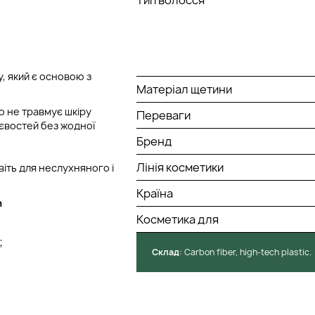
, який є основою з
Матеріал щетини
о не травмує шкіру
Переваги
тєвостей без жодної
Бренд
Лінія косметики
іть для неслухняного і
Країна
h
Косметика для
;
Cклад
: Сarbon fiber, high-tech plastic.