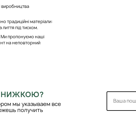
зі виробництва
но традиційні матеріали:
а лиття під тиском.
ї. Ми пропонуємо наші
цент на неповторний
анії, дозволив нам
рдоном.
кції Janeke. За допомогою
нденціями.
 ЗНИЖКОЮ?
ором мы указываем все
можешь получить
 статичну електрику.
 ці продукти ідеальними