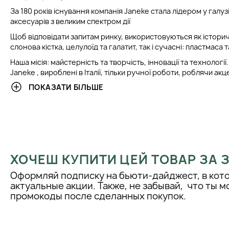
За 180 років існування компанія Janeke стала лідером у галу
аксесуарів з великим спектром дії
Щоб відповідати запитам ринку, використовуються як історич
слонова кістка, целулоїд та галатит, так і сучасні: пластмаса т
Наша місія: майстерність та творчість, інновації та технологі
Janeke , вироблені в Італії, тільки ручної роботи, роблячи а
дизайн та високу якість матеріалів. В останні роки успіх комп
ПОКАЗАТИ БІЛЬШЕ
зміцнити внутрішній ринок і значно розвинути ринок за корд
Janeke це ТЕНДЕНЦІЯ
Інноваційні матеріали, які поєднують історію та якість проду
історії було народжено традиційний продукт із сучасними те
Janeke це ЯКІСТЬ
ХОЧЕШ КУПИТИ ЦЕЙ ТОВАР ЗА
Лінія, яка поєднує в собі елегантність та практичність.
Оформляй подписку на бьюти-дайджест, в кот
Janeke це ТЕХНОЛОГІЯ
актуальные акции. Также, не забывай, что ты 
промокоды после сделанных покупок.
Нова лінія гребінець з карбонового волокна повністю усуває
Крім того, висока термостійкість та хімічні речовини роблять
для професійного використання.