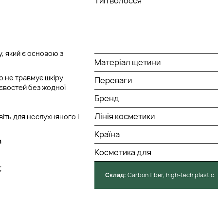
Тип волосся
, який є основою з
Матеріал щетини
о не травмує шкіру
Переваги
тєвостей без жодної
Бренд
Лінія косметики
іть для неслухняного і
Країна
h
Косметика для
;
Cклад
: Сarbon fiber, high-tech plastic.