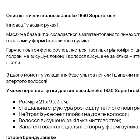
Опис щітки для волосся Janeke 1830 Superbrush
Інновації у ваших руках!
Масажна база щітки складається з запатентованого винаходу
отворами у формі бджолиного вулика.
Гаряче повітря фена розподіляється настільки рівномірно, щ
голови, не висушує локони і волосся висушене за кілька мит
шкоди.
З цього моменту укладання буде ультра легким і швидким нав
впертого волосся!
У чому перевага щітки для волосся Janeke 1830 Superbrus
Розміри 21 x 9 x 3 см;
спеціальна структура розподілу теплого повітря
Нейтралізує ефект плойки на довге волосся;
Волосся висушене за кілька миттєвостей;
Запатентовані спеціальні отвори у формі вулика.
Історія бренду Janeke