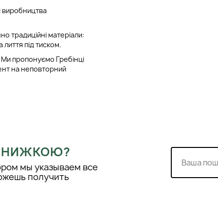
зі виробництва
но традиційні матеріали:
а лиття під тиском.
ї. Ми пропонуємо Гребінці
кцент на неповторний
анії дозволив нам
оном.
кції Janeke. За допомогою
нденціями.
 ЗНИЖКОЮ?
ором мы указываем все
можешь получить
 статичну електрику.
 ці продукти ідеальними