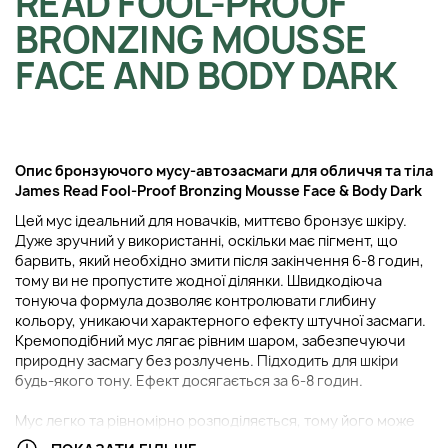
READ FOOL-PROOF
BRONZING MOUSSE
FACE AND BODY DARK
Опис б
ронзуючого мусу-автозасмаги для обличчя та тіла
James Read Fool-Proof Bronzing Mousse Face & Body Dark
Цей мус ідеальний для новачків, миттєво бронзує шкіру.
Дуже зручний у використанні, оскільки має пігмент, що
барвить, який необхідно змити після закінчення 6-8 годин,
тому ви не пропустите жодної ділянки. Швидкодіюча
тонуюча формула дозволяє контролювати глибину
кольору, уникаючи характерного ефекту штучної засмаги.
Кремоподібний мус лягає рівним шаром, забезпечуючи
природну засмагу без розлучень. Підходить для шкіри
будь-якого тону. Ефект досягається за 6-8 годин.
Мус легко та рівномірно розподіляється, тому його може
використовувати будь-який новачок. Містить інгредієнти: