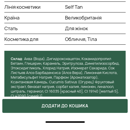
Лінія косметики
Self Tan
Країна
Великобританія
Стать
Для жінок
Косметика для
Обличчя, Тіла
Cклад
: Аква (Вода), Дигидроксиацетон, Кокамидопропил
Бетаин, Глицерин, Карамель, Эритрулоза, Диметилизосорбид,
Этоксидигликоль, Хлорид Натрия, Изомерат Сахарида, Сок
Листьев Алоэ Барбаденсиса (Алоэ Вера), Лимонная Кислота,
Метабисульфит Натрия, Парфюм (Ароматизатор),
Ксантановая Камедь, Cucumis Sativus (Огурец) Фруктовый
экстракт, бензоат натрия, сорбат калия, лимонен, линалоол,
цитраль, гераниол, CI 16035 [красный 40], CI 19140 [желтый 5],
CI 42090 [синий 1].
ДОДАТИ ДО КОШИКА