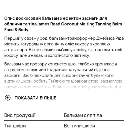
Опис до
окосовий бальзам з ефектом засмаги для
обличчя та тіла
James Read Coconut Melting Tanning Balm
Face & Body.
Перший у своєму роді бальзам-трансформер Джеймса Ріда
містить натуральну органічну олію кокосу з краплею
автозагара. Він не тільки пом'якшує шкіру, як і належить олії
кокосу, але й надає їй золотистого відтінку.
Бальзам має прозору консистенцію, глибоко проникає в
шкіру, пом'якшуючи її і надаючи натуральний відтінок
засмаги. Засіб підходить для використання будь-якого
відтінку шкіри, робить її м'якою та шовковистою, засмаглою,
сяючою та золотистою. Бальзам простий у застосуванні, а
ефект його використання зберігається на шкірі протягом
ПОКАЗАТИ БІЛЬШЕ
п'яти днів. При щоденному використанні тон засмаги
посилюється, що дозволяє підібрати потрібний відтінок.
Спосіб застосування:
Вид продукції
Бальзам для тіла
Потримайте засіб у холодильнику 2–3 години.
Тип шкіри
Всі типи шкіри