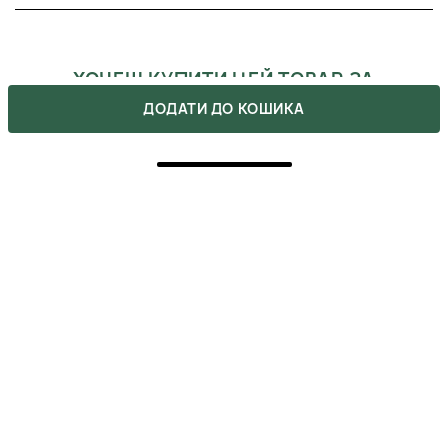
ХОЧЕШ КУПИТИ ЦЕЙ ТОВАР ЗА
ЗНИЖКОЮ?
ДОДАТИ ДО КОШИКА
Оформляй подписку на бьюти-дайджест, в котором мы
указываем все актуальные акции. Также, не забывай, что
ты можешь получить промокоды после сделанных покупок.
ВІДГУКИ
Напишіть свою думку про товар.
Зробіть вибір інших покупців легшим.