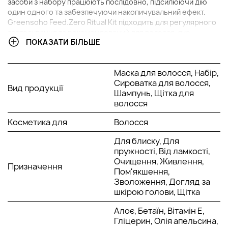
засоби з набору працюють послідовно, підсилюючи дію
один одного та забезпечуючи накопичувальний ефект.
Greensoho Feed.Zero Ritual Kit підходить для регулярного
застосування та рекомендований для волосся, яке
ПОКАЗАТИ БІЛЬШЕ
потребує глибокого живлення й відновлення.
В НАБІР ВХОДИТЬ:
Маска для волосся, Набір,
Сироватка для волосся,
Вид продукції
Шампунь для волосся – Greensoho Feed.Zero, 250 мл
Шампунь, Щітка для
Сироватка для волосся – Greensoho Feed.Zero, 50 мл
волосся
Незмивна поживна маска для волосся – Greensoho
Feed.Zero, 250 мл
Косметика для
Волосся
Масажна продувна щітка – Greensoho, 1 шт.
Для блиску, Для
пружності, Від ламкості,
ОСНОВНІ ІНГРЕДІЄНТИ ТА ЇХ ПЕРЕВАГИ
Очищення, Живлення,
Призначення
Пом'якшення,
Авокадо:
поживний компонент із високим вмістом
Зволоження, Догляд за
жирних кислот і вітамінів. Він допомагає відновити
шкірою голови, Щітка
ліпідний баланс і пом’якшити структуру волосся.
Авокадо зменшує сухість і ламкість довжини. За
Алоє, Бетаїн, Вітамін Е,
регулярного використання покращує еластичність і
Гліцерин, Олія апельсина,
зовнішній вигляд волосся.