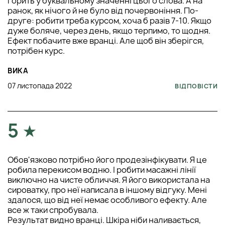
горить у буквальному значенні цього слова. А на
ранок, як нічого й не було від почервоніння. По-
друге: робити треба курсом, хоча б разів 7-10. Якщо
дуже боляче, через день, якщо терпимо, то щодня.
Ефект побачите вже вранці. Але щоб він зберігся,
потрібен курс.
ВИКА
07 листопада 2022
ВІДПОВІСТИ
5
Обов'язково потрібно його продезінфікувати. Я це
робила перекисом водню. І робити масажні лінії
виключно на чисте обличчя. Я його використала на
сироватку, про неї написала в іншому відгуку. Мені
здалося, що від неї немає особливого ефекту. Але
все ж таки спробувала.
Результат видно вранці. Шкіра ніби наливається,