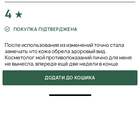
4
ПОКУПКА ПІДТВЕРДЖЕНА
После использования из изменений точно стала
замечать что кожа обрела здоровый вид.
Косметолог мой противопоказаний лично для меня
не вынесла, впереде ещё две недели в конце
скорее всего будет эффект вау
ДОДАТИ ДО КОШИКА
АННА ЯКОВЛЕВА
26 серпня 2021
ВІДПОВІСТИ
3
Эффекта вау я не увидела от первых двух раз