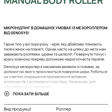
MANUAL BODY ROLLER
МІКРОНІДЛІНГ В ДОМАШНІХ УМОВАХ ІЗ МЕЗОРОЛЛЕРОМ
ВІД GENOSYS!
Гарне тіло у всі пори року – мрія, яку дбайливо плекають
тисячі жінок на планеті. Однак часто на шляху до мети нам
заважають розтяжки, шрами та целюліт. Повернути тонус і
красу кожному покриву допоможе мікроголчаста терапія.
Genosys мезоролер є масажним валиком з голками, за
допомогою якого проколюється поверхня шкіри. Робиться
це з метою покращення проникнення активних
компонентів з допоміжного догляду. Наприклад, для
ефективнішої дії сироватки.
ПОКАЗАТИ БІЛЬШЕ
Насправді південно-корейський бренд Genosys вже не
перший рік займається створенням мезоролерів. Фахівці
компанії продовжили справу материнської компанії TS MG
Вид продукції
Роллер
Co. з Ltd, яка й популяризувала колись цю процедуру. Плюс