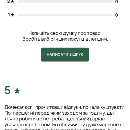
2
0
професійних та преміальних косметичних продуктів, а
також забезпечуємо системою бонусів наших клієнтів та
1
0
робимо доставку по всій Україні. Наприклад, до Києва
замовлення буде доставлено за добу з моменту
відправлення. Подивитися актуальні ціни та прочитати
Напишіть свою думку про товар.
відгуки можна на сторінках з товаром. Якщо у вас
Зробіть вибір інших покупців легшим.
залишилися додаткові питання, зв'яжіться з менеджером за
номером телефону. Бажаємо вам приємних та успішних
покупок!
НАПИСАТИ ВІДГУК
5
Дочекалася і прочитавши відгуки, почала куштувати.
По-перше: ні перед яким заходом за годину, дві
точно робити це не треба. Ідеальний варіант
увечері перед сном. Бо обличчя ну дуже червоне і