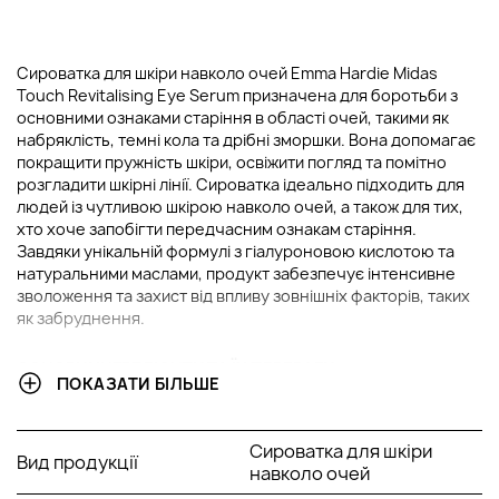
Сироватка для шкіри навколо очей Emma Hardie Midas
Touch Revitalising Eye Serum призначена для боротьби з
основними ознаками старіння в області очей, такими як
набряклість, темні кола та дрібні зморшки. Вона допомагає
покращити пружність шкіри, освіжити погляд та помітно
розгладити шкірні лінії. Сироватка ідеально підходить для
людей із чутливою шкірою навколо очей, а також для тих,
хто хоче запобігти передчасним ознакам старіння.
Завдяки унікальній формулі з гіалуроновою кислотою та
натуральними маслами, продукт забезпечує інтенсивне
зволоження та захист від впливу зовнішніх факторів, таких
як забруднення.
ОСНОВНІ ІНГРЕДІЄНТИ ТА ЇХ ПЕРЕВАГИ
ПОКАЗАТИ БІЛЬШЕ
Гіалуронова кислота:
Це потужний зволожувач, який
допомагає утримувати вологу в шкірі на клітинному
Сироватка для шкіри
Вид продукції
рівні, забезпечуючи довгострокове зволоження.
навколо очей
Гіалуронова кислота покращує пружність шкіри,