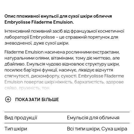
Опис п
поживної емульсії для сухої шкіри обличчя
Embryolisse Filaderme Emulsion
.
Інтенсивний поживний засіб від французької косметичної
лабораторії Embryolisse – це справжній порятунок для
зневодненої, дуже сухої шкіри.
Filaderme Emulsion насичена рослинними екстрактами,
натуральними оліями, вітамінами, тому діє миттєво, але
дбайливо. Емульсія чудово відновлює структуру шкіри,
посилює бар'єрні функції, насичує, ліквідує відчуття
стягнутості, дискомфорту, сухості. Embryolisse Filaderme
Emulsion повертає шкірі ніжність, бархатистість, здорове
сяйво, пружність, тон.
Спосіб застосування
ПОКАЗАТИ БІЛЬШЕ
Невелику кількість емульсії нанесіть на шкіру обличчя та
ретельно розподіліть. Рекомендується застосовувати
Вид продукції
Емульсія для обличчя
засіб після тонізування та нанесення сироватки. Емульсію
можна використовувати як замість крему, так і разом із ним.
Тип шкіри
Всі типи шкіри, Суха шкіра