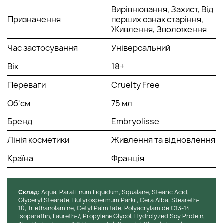
Вирівнювання, Захист, Від
Призначення
перших ознак старіння,
Живлення, Зволоження
Час застосування
Універсальний
Вік
18+
Переваги
Cruelty Free
Об'єм
75 мл
Бренд
Embryolisse
Лінія косметики
Живлення та відновлення
Країна
Франція
Cклад
: Aqua, Paraffinum Liquidum, Squalane, Stearic Acid,
Glyceryl Stearate, Butyrospermum Parkii, Cera Alba, Steareth-
10, Triethanolamine, Cetyl Palmitate, Polyacrylamide C13-14
Isoparaffin, Laureth-7, Propylene Glycol, Hydrolyzed Soy Protein,