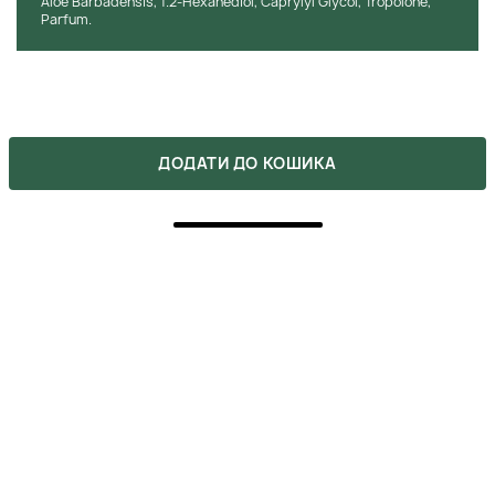
Aloe Barbadensis, 1.2-Hexanediol, Caprylyl Glycol, Tropolone,
Parfum.
ХОЧЕШ КУПИТИ ЦЕЙ ТОВАР ЗА
ДОДАТИ ДО КОШИКА
ЗНИЖКОЮ?
Оформляй подписку на бьюти-дайджест, в котором мы
указываем все актуальные акции. Также, не забывай, что
ты можешь получить промокоды после сделанных покупок.
ВІДГУКИ