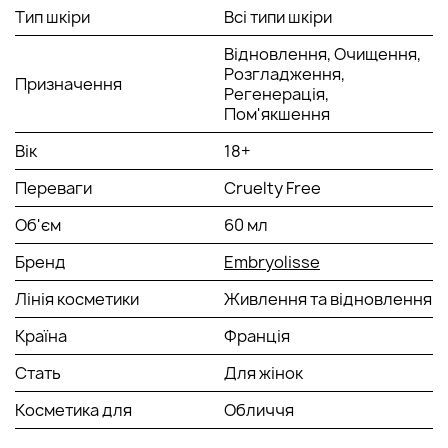
Тип шкіри
Всі типи шкіри
Нанести невелику кількість крему на очищену шкіру
обличчя, ретельно розподілити.
Відновлення, Очищення,
Активні компоненти:
до
про
комплекс вітамінів A, F, Е,
Розгладження,
Призначення
бджолиний віск, гіалуронова кислота.
Регенерація,
Пом'якшення
Вік
18+
Переваги
Cruelty Free
Об'єм
60 мл
Бренд
Embryolisse
Лінія косметики
Живлення та відновлення
Країна
Франція
Стать
Для жінок
Косметика для
Обличчя