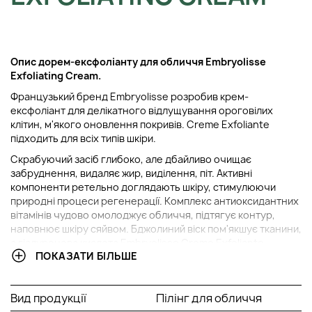
Опис до
рем-ексфоліанту для обличчя
Embryolisse
Exfoliating Cream
.
Французький бренд Embryolisse розробив крем-
ексфоліант для делікатного відлущування ороговілих
клітин, м'якого оновлення покривів. Creme Exfoliante
підходить для всіх типів шкіри.
Скрабуючий засіб глибоко, але дбайливо очищає
забруднення, видаляє жир, виділення, піт. Активні
компоненти ретельно доглядають шкіру, стимулюючи
природні процеси регенерації. Комплекс антиоксидантних
вітамінів чудово омолоджує обличчя, підтягує контур,
наповнює шкіру сяйвом. Бджолиний віск пом'якшує тканини,
а гіалуронова кислота Embryolisse Creme Exfoliante
ПОКАЗАТИ БІЛЬШЕ
забезпечує якісне зволоження, харчування. Після змиття
ексфоліанту шкіра стає чистою, помітно посвіжілою,
доглянутою.
Вид продукції
Пілінг для обличчя
Спосіб застосування: