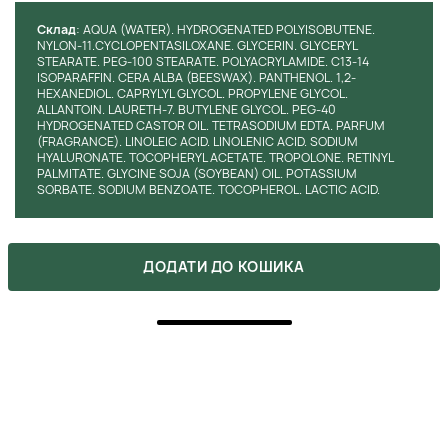
Cклад
: AQUA (WATER). HYDROGENATED POLYISOBUTENE.
NYLON-11.CYCLOPENTASILOXANE. GLYCERIN. GLYCERYL
STEARATE. PEG-100 STEARATE. POLYACRYLAMIDE. C13-14
ISOPARAFFIN. CERA ALBA (BEESWAX). PANTHENOL. 1,2-
HEXANEDIOL. CAPRYLYL GLYCOL. PROPYLENE GLYCOL.
ALLANTOIN. LAURETH-7. BUTYLENE GLYCOL. PEG-40
HYDROGENATED CASTOR OIL. TETRASODIUM EDTA. PARFUM
(FRAGRANCE). LINOLEIC ACID. LINOLENIC ACID. SODIUM
HYALURONATE. TOCOPHERYL ACETATE. TROPOLONE. RETINYL
PALMITATE. GLYCINE SOJA (SOYBEAN) OIL. POTASSIUM
SORBATE. SODIUM BENZOATE. TOCOPHEROL. LACTIC ACID.
ДОДАТИ ДО КОШИКА
ХОЧЕШ КУПИТИ ЦЕЙ ТОВАР ЗА
ЗНИЖКОЮ?
Оформляй подписку на бьюти-дайджест, в котором мы
указываем все актуальные акции. Также, не забывай, что
ты можешь получить промокоды после сделанных покупок.