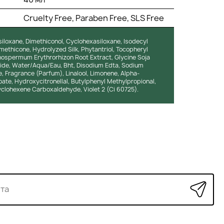
Cruelty Free, Paraben Free, SLS Free
siloxane, Dimethiconol, Cyclohexasiloxane, Isodecyl
ethicone, Hydrolyzed Silk, Phytantriol, Tocopheryl
ospermum Erythrorhizon Root Extract, Glycine Soja
eride, Water/Aqua/Eau, Bht, Disodium Edta, Sodium
 Fragrance (Parfum), Linalool, Limonene, Alpha-
oate, Hydroxycitronellal, Butylphenyl Methylpropional,
yclohexene Carboxaldehyde, Violet 2 (Ci 60725).