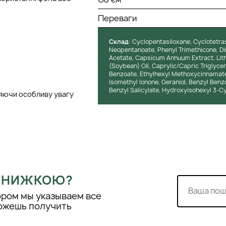
Переваги
Cклад
: Cyclopentasiloxane, Cyclotetra
Neopentanoate, Phenyl Trimethicone, Dim
Acetate, Capsicum Annuum Extract, Lith
(Soybean) Oil, Caprylic/Capric Triglyc
Benzoate, Ethylhexyl Methoxycinnamate,
Isomethyl Ionone, Geraniol, Benzyl Benz
Benzyl Salicylate, Hydroxyisohexyl 3-C
ляючи особливу увагу
 ЗНИЖКОЮ?
ором мы указываем все
можешь получить