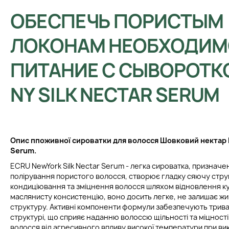
ОБЕСПЕЧЬ ПОРИСТЫМ
ЛОКОНАМ НЕОБХОДИМ
ПИТАНИЕ С СЫВОРОТК
NY SILK NECTAR SERUM
Опис п
поживної сироватки для волосся Шовковий нектар
Serum
.
ECRU NewYork Silk Nectar Serum - легка сироватка, признач
полірування пористого волосся, створює гладку сяючу струк
кондиціювання та зміцнення волосся шляхом відновлення ку
маслянисту консистенцію, воно досить легке, не залишає жир
структуру. Активні компоненти формули забезпечують трива
структурі, що сприяє наданню волоссю щільності та міцності.
волосся від агресивного впливу високої температури при ви