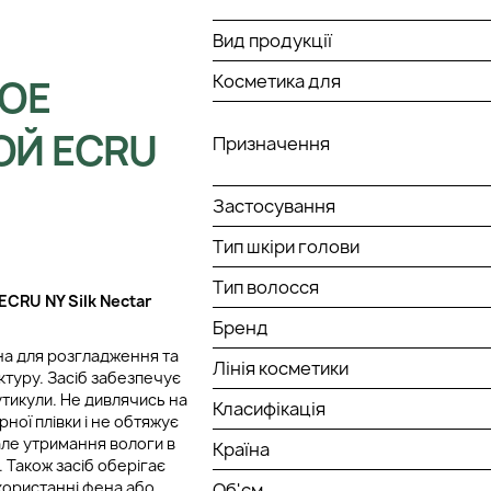
Вид продукції
Косметика для
ОЕ
ОЙ ECRU
Призначення
Застосування
Тип шкіри голови
Тип волосся
ECRU NY Silk Nectar
Бренд
ена для розгладження та
Лінія косметики
туру. Засіб забезпечує
тикули. Не дивлячись на
Класифікація
ної плівки і не обтяжує
ле утримання вологи в
Країна
 Також засіб оберігає
користанні фена або
Об'єм