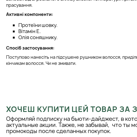
прасування.
Активні компоненти:
Протеїни шовку.
Вітамін Е.
Олія соняшнику.
Спосіб застосування:
Поступово нанесіть на підсушене рушником волосся, приді
кінчикам волосся. Чи не змивати.
ХОЧЕШ КУПИТИ ЦЕЙ ТОВАР ЗА
Оформляй подписку на бьюти-дайджест, в кот
актуальные акции. Также, не забывай, что ты 
промокоды после сделанных покупок.