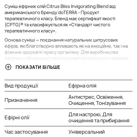
Суміш ефірних олій Citrus Bliss Invigorating Blend від
американського бренду doTERRA - Продукт
терапевтичного класу. Бленд має сертифікат якості
(CPTG)® та класифікується як «Стандарт чистого
терапевтичного класу».
Основа суміші — поєднання натуральних цитрусових
ефірів, які благотворно впливають як на емоційне, так і на
фізичне здоров'я і красу організму. Для виробництва
ефірних олій використовується метод холодного віджиму,
оскільки він дозволяє зберегти максимум корисних
ПОКАЗАТИ БІЛЬШЕ
речовин у складі формул.
ОПИС ТА ХАРАКТЕРИСТИКА БЛЕНДУ
Вид продукції
Ефірна олія
Антистрес, Освіження,
Тонізуючий мікс ефірів під назвою Citrus Bliss створений із
Призначення
Очищення, Тонізування
комбінації 6 ефірних олій:
Для настрою, Для
дикий апельсин;
Ефірні олії
очищення та прибирання
лимон;
мандарин;
Час застосування
Універсальний
бергамот;