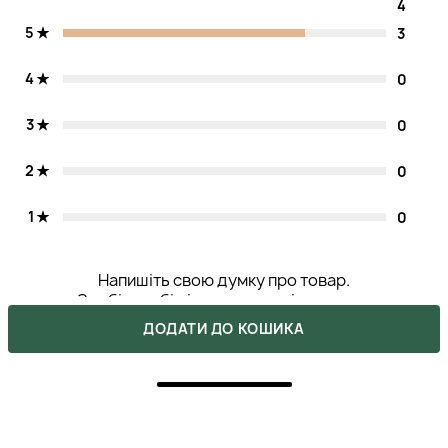
4
5
3
4
0
3
0
2
0
1
0
Напишіть свою думку про товар.
Зробіть вибір інших покупців легшим.
ДОДАТИ ДО КОШИКА
НАПИСАТИ ВІДГУК