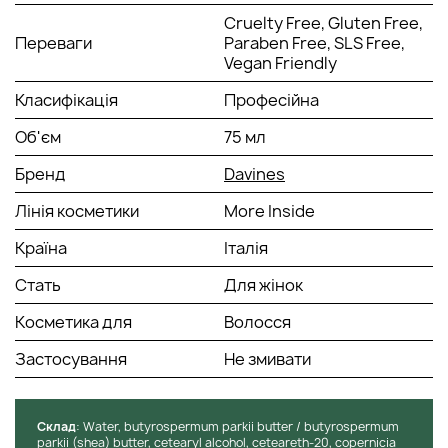
Cruelty Free, Gluten Free,
Переваги
Paraben Free, SLS Free,
Vegan Friendly
Класифікація
Професійна
Об'єм
75 мл
Бренд
Davines
Лінія косметики
More Inside
Країна
Італія
Стать
Для жінок
Косметика для
Волосся
Застосування
Не змивати
Cклад
: Water, butyrospermum parkii butter / butyrospermum
parkii (shea) butter, cetearyl alcohol, ceteareth-20, copernicia