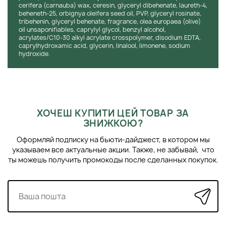
cerifera (carnauba) wax, ceresin, glyceryl dibehenate, laureth-4,
beheneth-25, orbignya oleifera seed oil, PVP, glyceryl rosinate,
tribehenin, glyceryl behenate, fragrance, olea europaea (olive)
oil unsaponifiables, caprylyl glycol, benzyl alcohol,
acrylates/C10-30 alkyl acrylate crosspolymer, disodium EDTA,
caprylhydroxamic acid, glycerin, linalool, limonene, sodium
hydroxide.
ХОЧЕШ КУПИТИ ЦЕЙ ТОВАР ЗА
ЗНИЖКОЮ?
Оформляй подписку на бьюти-дайджест, в котором мы
указываем все актуальные акции. Также, не забывай, что
ты можешь получить промокоды после сделанных покупок.