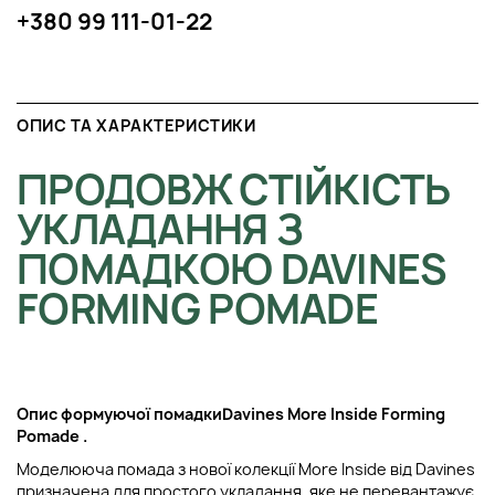
+380 99 111-01-22
ОПИС ТА ХАРАКТЕРИСТИКИ
ПРОДОВЖ СТІЙКІСТЬ
УКЛАДАННЯ З
ПОМАДКОЮ DAVINES
FORMING POMADE
Опис формуючої помадки
Davines More Inside Forming
Pomade
.
Моделююча помада з нової колекції More Inside від Davines
призначена для простого укладання, яке не перевантажує