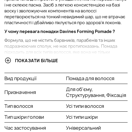
і не склеює пасма. Засіб з легкою консистенцією на базі
воску і зволожуючих компонентів на волоссі
перетворюється на тонкий невидимий шар, що не втрачає
пластичності і дбайливо піклується про здоров'я локонів.
У чому перевага помадки
Davines Forming Pomade
?
Формула, що не містить барвників, парабенів та інших
подразнюючих сполук, не має протипоказань. Помада
підходить для всіх типів волосся, яке вона не тільки
утихомирює, фіксує і структурує, але й захищає від
ПОКАЗАТИ БІЛЬШЕ
негативних зовнішніх впливів. Карнаубський віск, рослинні
олії ши та оливи розгладжують пасма, живлять і
допомагають волоссю надійно утримувати необхідну
Вид продукції
Помада для волосся
вологу.
Для об'єму,
Спосіб застосування формуючої помадки
Davines More
Призначення
Структурування, Фіксація
Inside
:
Продукт рекомендований для короткого волосся. Помаду
Тип волосся
Усі типи волосся
можна наносити на чисте підсушене рушником волосся
Тип шкіри голови
Усі типи шкіри
для створення хвилястої текстури або сухе волосся для
створення чіткої форми або динамічного укладання.
Час застосування
Універсальний