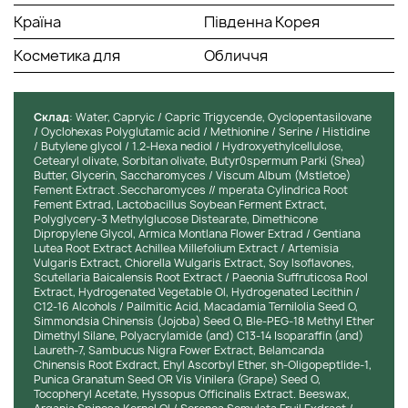
почервоніння.
Країна
Південна Корея
Комплекс амінокислот - стимулює вироблення
колагену.
Косметика для
Обличчя
Олігопептид-1 - загоює шкіру, підвищує пружність та
еластичність.
Спосіб застосування:
Cклад
: Water, Capryic / Capric Trigycende, Oyclopentasilovane
/ Oyclohexas Polyglutamic acid / Methionine / Serine / Histidine
Використовувати завершальним етапом догляду, після
/ Butylene glycol / 1.2-Hexa nediol / Hydroxyethylcellulose,
очищення, тонізування та зволоження. Візьміть невелику
Cetearyl olivate, Sorbitan olivate, Butyr0spermum Parki (Shea)
кількість крему і дбайливо розподіліть по шкірі, дочекайтеся
Butter, Glycerin, Saccharomyces / Viscum Album (Mstletoe)
Fement Extract .Seccharomyces // mperata Cylindrica Root
вбирання.
Fement Extrad, Lactobacillus Soybean Ferment Extract,
Polyglycery-3 Methylglucose Distearate, Dimethicone
Dipropylene Glycol, Armica Montlana Flower Extrad / Gentiana
Lutea Root Extract Achillea Millefolium Extract / Artemisia
Vulgaris Extract, Chiorella Wulgaris Extract, Soy lsoflavones,
Scutellaria Baicalensis Root Extract / Paeonia Suffruticosa Rool
Extract, Hydrogenated Vegetable Ol, Hydrogenated Lecithin /
C12-16 Alcohols / Pailmitic Acid, Macadamia Ternilolia Seed O,
Simmondsia Chinensis (Jojoba) Seed O, Ble-PEG-18 Methyl Ether
Dimethyl Silane, Polyacrylamide (and) C13-14 Isoparaffin (and)
Laureth-7, Sambucus Nigra Fower Extract, Belamcanda
Chinensis Root Exdract, Ehyl Ascorbyl Ether, sh-Oligopeptlide-1,
Punica Granatum Seed OR Vis Vinilera (Grape) Seed O,
Tocopheryl Acetate, Hyssopus Officinalis Extract. Beeswax,