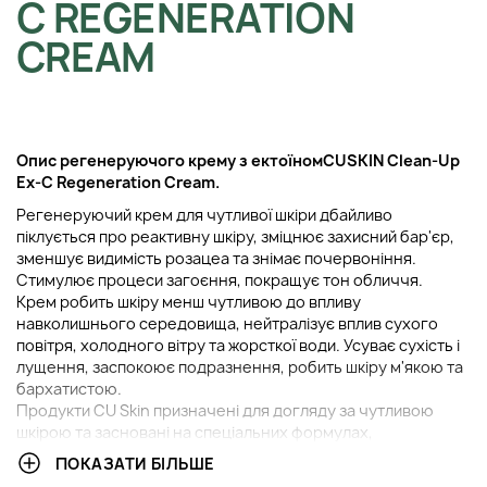
C REGENERATION
CREAM
Опис р
егенеруючого крему з ектоїном
CUSKIN Clean-Up
Ex-C Regeneration Cream.
Регенеруючий крем для чутливої шкіри дбайливо
піклується про реактивну шкіру, зміцнює захисний бар'єр,
зменшує видимість розацеа та знімає почервоніння.
Стимулює процеси загоєння, покращує тон обличчя.
Крем робить шкіру менш чутливою до впливу
навколишнього середовища, нейтралізує вплив сухого
повітря, холодного вітру та жорсткої води. Усуває сухість і
лущення, заспокоює подразнення, робить шкіру м'якою та
бархатистою.
Продукти CU Skin призначені для догляду за чутливою
шкірою та засновані на спеціальних формулах,
розроблених у власних лабораторіях бренду. У самій назві
ПОКАЗАТИ БІЛЬШЕ
ховаються два основні інгредієнти засобів – вітаміни С та