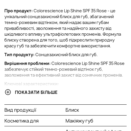
Про продукт:
Colorescience Lip Shine SPF 35 Rose - це
унікальний сонцезахисний блиск для губ, збагачений
темно-рожевим відтінком, який надає вашим губам
привабливості, зволоження та надійного захисту від
шкідливого впливу ультрафіолетових променів. Формула
блиску створена для того, щоб підкреслити природну
красу губ та забезпечити комфортне використання.
Тип продукту:
Сонцезахисний блиск для губ.
Вирішення проблеми:
Colorescience Lip Shine SPF 35 Rose
забезпечує стійкий темно-рожевий відтінок губ,
зволоження та ефективний захист від сонячних променів.
Ключові характеристики:
ПОКАЗАТИ БІЛЬШЕ
Сонцезахист: Містить SPF 35 для захисту від
ультрафіолетового випромінювання.
Темно-рожевий відтінок: Надає губам насичений та
Вид продукції
Блиск
витончений темно-рожевий колір.
Зволоження та захист: Доглядає формула блиску
Косметика для
Макіяжу губ
забезпечує зволоження та захист губ від впливу
навколишнього середовища.