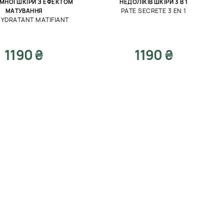
МНОЇ ШКІРИ З ЕФЕКТОМ
НЕДОЛІКІВ ШКІРИ 3 В 1
PATE SECRETE 3 EN 1
МАТУВАННЯ
HYDRATANT MATIFIANT
1190 ₴
1190 ₴