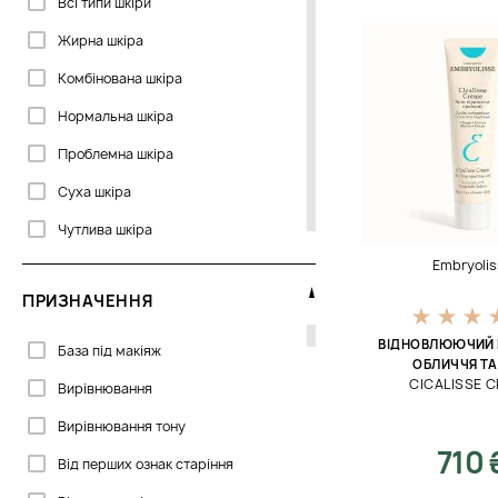
Всі типи шкіри
Biogena
Жирна шкіра
CU Skin
Комбінована шкіра
Cantabria Labs
Нормальна шкіра
Celenes
Проблемна шкіра
Clarena
Суха шкіра
Colorescience
Чутлива шкіра
Cosmetics 27
Embryolis
DSD de Luxe
ПРИЗНАЧЕННЯ
Davines
ВІДНОВЛЮЮЧИЙ 
База під макіяж
Dermalogica
ОБЛИЧЧЯ ТА
CICALISSE 
Вирівнювання
Dermaskill
Вирівнювання тону
DoTERRA
710 
Від перших ознак старіння
Dr. Kadir