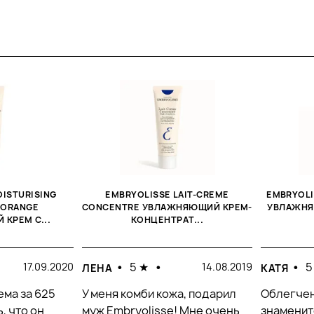
ISTURISING
EMBRYOLISSE LAIT-CREME
EMBRYOLI
 ORANGE
CONCENTRE УВЛАЖНЯЮЩИЙ КРЕМ-
УВЛАЖНЯ
КРЕМ С...
КОНЦЕНТРАТ...
•
5 ★
•
•
5
17.09.2020
14.08.2019
ЛЕНА
КАТЯ
ема за 625
У меня комби кожа, подарил
Облегчен
, что он
муж Embryolisse! Мне очень
знаменит