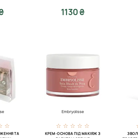
₴
1130 ₴
se
Embryolisse
ОЖЕННЯ ТА
КРЕМ-ОСНОВА ПІД МАКІЯЖ З
ЗВОЛ