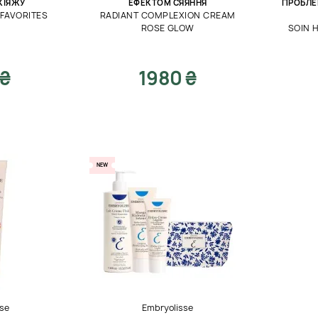
КІЯЖУ
ЕФЕКТОМ СЯЯННЯ
ПРОБЛЕ
FAVORITES
RADIANT COMPLEXION CREAM
ROSE GLOW
SOIN 
 ₴
1980 ₴
NEW
se
Embryolisse