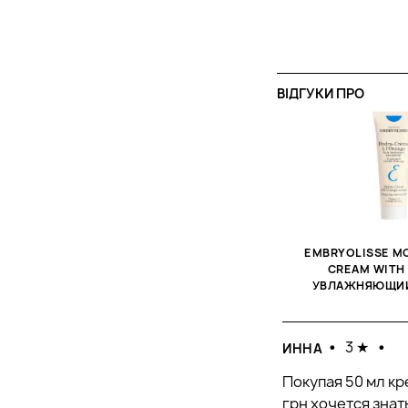
400 мл
6.5 мл
2.5 мл
ВІДГУКИ ПРО
30 л
75 л
EMBRYOLISSE MO
CREAM WITH
УВЛАЖНЯЮЩИЙ 
•
3 ★
•
ИННА
Покупая 50 мл кр
грн хочется знать