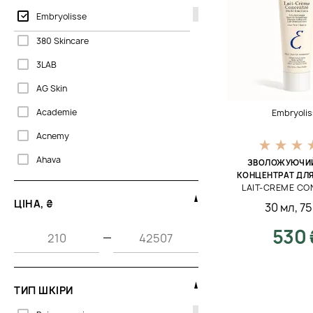
Embryolisse
380 Skincare
3LAB
AG Skin
Academie
Embryolis
Acnemy
Ahava
ЗВОЛОЖУЮЧИЙ
КОНЦЕНТРАТ ДЛ
Allies of Skin
LAIT-CREME C
ЦІНА, ₴
30 мл
,
75
Babor
530 
Bali Body
—
Beaute Mediterranea
Bella Aura
ТИП ШКІРИ
Bellefontaine