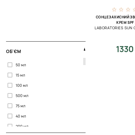
Thalgo
СОНЦЕЗАХИСНИЙ З
The Organic Pharmacy
КРЕМ SPF
LABORATORIES SUN 
Theramid
Tisserand
1330
Tizo
ОБ'ЄМ
Transparent Lab
50 мл
Valmont
15 мл
WiQo
100 мл
500 мл
75 мл
40 мл
200 мл