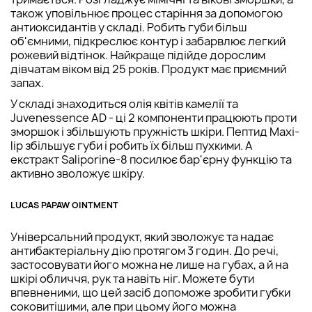
також уповільнює процес старіння за допомогою
антиоксидантів у складі. Робить губи більш
об'ємними, підкреслює контур і забарвлює легкий
рожевий відтінок. Найкраще підійде дорослим
дівчатам віком від 25 років. Продукт має приємний
запах.
У складі знаходиться олія квітів камелії та
Juvenessence AD ​​- ці 2 компоненти працюють проти
зморшок і збільшують пружність шкіри. Пептид Maxi-
lip збільшує губи і робить їх більш пухкими. А
екстракт Saliporine-8 посилює бар'єрну функцію та
активно зволожує шкіру.
LUCAS PAPAW OINTMENT
Універсальний продукт, який зволожує та надає
антибактеріальну дію протягом 3 годин. До речі,
застосовувати його можна не лише на губах, а й на
шкірі обличчя, рук та навіть ніг. Можете бути
впевненими, що цей засіб допоможе зробити губки
соковитішими, але при цьому його можна