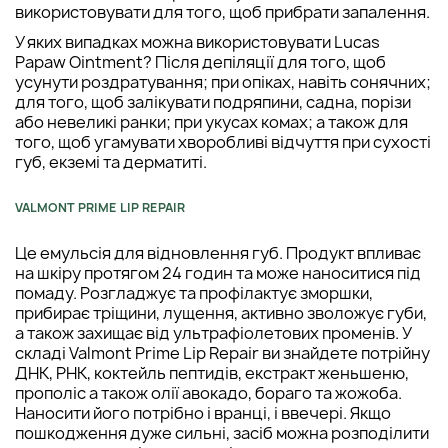
використовувати для того, щоб прибрати запалення.
У яких випадках можна використовувати Lucas
Papaw Ointment? Після депіляції для того, щоб
усунути роздратування; при опіках, навіть сонячних;
для того, щоб залікувати подряпини, садна, порізи
або невеликі ранки; при укусах комах; а також для
того, щоб угамувати хворобливі відчуття при сухості
губ, екземі та дерматиті.
VALMONT PRIME LIP REPAIR
Це емульсія для відновлення губ. Продукт впливає
на шкіру протягом 24 годин та може наноситися під
помаду. Розгладжує та профілактує зморшки,
прибирає тріщини, лущення, активно зволожує губи,
а також захищає від ультрафіолетових променів. У
складі Valmont Prime Lip Repair ви знайдете потрійну
ДНК, РНК, коктейль пептидів, екстракт женьшеню,
прополіс а також олії авокадо, бораго та жожоба.
Наносити його потрібно і вранці, і ввечері. Якщо
пошкодження дуже сильні, засіб можна розподілити