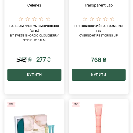
Celenes
Transparent Lab
БАЛЬЗАМ ДЛЯ ГУБ З МОРОШКОЮ
ВІДНОВЛЮЮЧИЙ БАЛЬЗАМ ДЛЯ
(СТІК)
ГУБ
BY SWEDEN NORDIC CLOUDBERRY
OVERNIGHT RESTORING LIP
STICK LIP BALM
277 ₴
768 ₴
487
₴
КУПИТИ
КУПИТИ
NEW
NEW