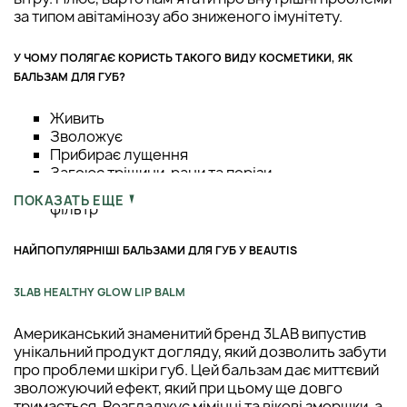
за типом авітамінозу або зниженого імунітету.
У ЧОМУ ПОЛЯГАЄ КОРИСТЬ ТАКОГО ВИДУ КОСМЕТИКИ, ЯК
БАЛЬЗАМ ДЛЯ ГУБ?
Живить
Зволожує
Прибирає лущення
Загоює тріщини, рани та порізи
Дає захист від УФ-променів, якщо має SPF-
ПОКАЗАТЬ ЕЩЕ
фільтр
НАЙПОПУЛЯРНІШІ БАЛЬЗАМИ ДЛЯ ГУБ У BEAUTIS
3LAB HEALTHY GLOW LIP BALM
Американський знаменитий бренд 3LAB випустив
унікальний продукт догляду, який дозволить забути
про проблеми шкіри губ. Цей бальзам дає миттєвий
зволожуючий ефект, який при цьому ще довго
тримається. Розгладжує мімічні та вікові зморшки, а