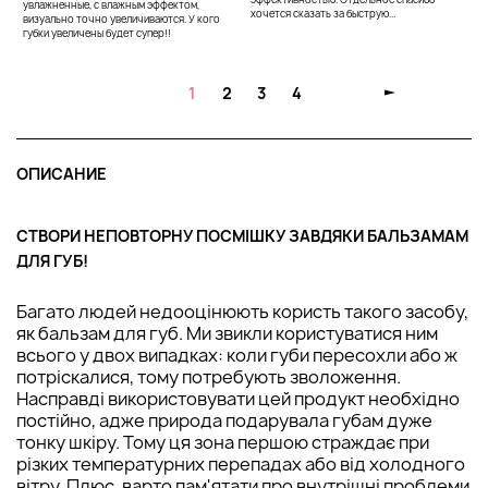
увлажненные, с влажным эффектом,
хочется сказать за быструю...
визуально точно увеличиваются. У кого
губки увеличены будет супер!!
1
2
3
4
ОПИСАНИЕ
СТВОРИ НЕПОВТОРНУ ПОСМІШКУ ЗАВДЯКИ БАЛЬЗАМАМ
ДЛЯ ГУБ!
Багато людей недооцінюють користь такого засобу,
як бальзам для губ. Ми звикли користуватися ним
всього у двох випадках: коли губи пересохли або ж
потріскалися, тому потребують зволоження.
Насправді використовувати цей продукт необхідно
постійно, адже природа подарувала губам дуже
тонку шкіру. Тому ця зона першою страждає при
різких температурних перепадах або від холодного
вітру. Плюс, варто пам'ятати про внутрішні проблеми