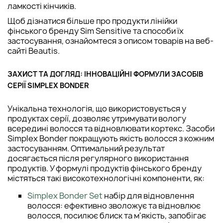
ламкості кінчиків.
Щоб дізнатися більше про продукти лінійки
фінського бренду Sim Sensitive та способи їх
застосування, ознайомтеся з описом товарів на веб-
сайті Beautis.
ЗАХИСТ ТА ДОГЛЯД: ІННОВАЦІЙНІ ФОРМУЛИ ЗАСОБІВ
СЕРІЇ SIMPLEX BONDER
Унікальна технологія, що використовується у
продуктах серії, дозволяє утримувати вологу
всередині волосся та відновлювати кортекс. Засоби
Simplex Bonder покращують якість волосся з кожним
застосуванням. Оптимальний результат
досягається після регулярного використання
продуктів. У формулі продуктів фінського бренду
містяться такі високотехнологічні компоненти, як:
Simplex Bonder Set
набір для відновлення
волосся: ефективно зволожує та відновлює
волосся, посилює блиск та м'якість, запобігає