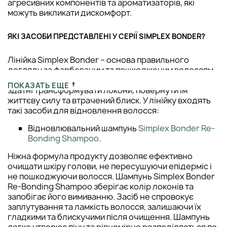
агресивних компонентів та ароматизаторів, які
можуть викликати дискомфорт.
ЯКІ ЗАСОБИ ПРЕДСТАВЛЕНІ У СЕРІЇ SIMPLEX BONDER?
Лінійка Simplex Bonder – основа правильного
догляду за фарбованим та пошкодженим волоссям.
Завдяки регулярному використанню продукти серії
ПОКАЗАТЬ ЕЩЕ
здатні трансформувати локони, повернути їм
життєву силу та втрачений блиск. У лінійку входять
такі засоби для відновлення волосся:
Відновлювальний шампунь
Simplex Bonder Re-
Bonding Shampoo
.
Ніжна формула продукту дозволяє ефективно
очищати шкіру голови, не пересушуючи епідерміс і
не пошкоджуючи волосся. Шампунь Simplex Bonder
Re-Bonding Shampoo зберігає колір локонів та
запобігає його вимиванню. Засіб не спровокує
заплутування та ламкість волосся, залишаючи їх
гладкими та блискучими після очищення. Шампунь