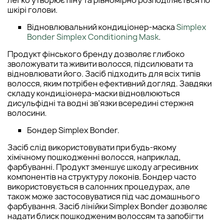
легко утворює піну та рівномірно розподіляється по
шкірі голови.
Відновлювальний кондиціонер-маска
Simplex
Bonder Simplex Conditioning Mask
.
Продукт фінського бренду дозволяє глибоко
зволожувати та живити волосся, підсилювати та
відновлювати його. Засіб підходить для всіх типів
волосся, яким потрібен ефективний догляд. Завдяки
складу кондиціонера-маски відновлюються
дисульфідні та водні зв'язки всередині стержня
волосини.
Бондер Simplex Bonder.
Засіб слід використовувати при будь-якому
хімічному пошкодженні волосся, наприклад,
фарбуванні. Продукт зменшує шкоду агресивних
компонентів на структуру локонів. Бондер часто
використовується в салонних процедурах, але
також може застосовуватися під час домашнього
фарбування. Засіб лінійки Simplex Bonder дозволяє
надати блиск пошкодженим волоссям та запобігти