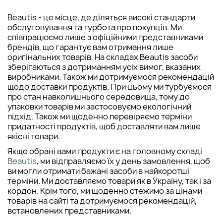
Beautis - це місце, де діляться високі стандарти
обслуговування та турбота про покупців. Ми
співпрацюємо лише з офіційними представниками
брендів, що гарантує вам отримання лише
оригінальних товарів. На складах Beautis засоби
зберігаються з дотриманням усіх вимог, вказаних
виробниками. Також ми дотримуємося рекомендацій
щодо доставки продуктів. При цьому ми турбуємося
про стан навколишнього середовища, тому до
упаковки товарів ми застосовуємо екологічний
підхід. Також ми щоденно перевіряємо терміни
придатності продуктів, щоб доставляти вам лише
якісні товари.
Якщо обрані вами продукти є на головному складі
Beautis
, ми відправляємо їх у день замовлення, щоб
ви могли отримати бажані засоби в найкоротші
терміни. Ми доставляємо товари як в Україну, так і за
кордон. Крім того, ми щоденно стежимо за цінами
товарів на сайті та дотримуємося рекомендацій,
встановлених представниками.