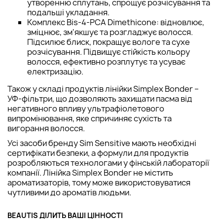
утворенню сплутань, спрощує розчісування та
подальші укладання.
Комплекс Bis-4-PCA Dimethicone: відновлює,
зміцнює, зм'якшує та розгладжує волосся.
Підсилює блиск, покращує вологе та сухе
розчісування. Підвищує стійкість кольору
волосся, ефективно розплутує та усуває
електризацію.
Також у складі продуктів лінійки Simplex Bonder –
УФ-фільтри, що дозволяють захищати пасма від
негативного впливу ультрафіолетового
випромінювання, яке спричиняє сухість та
вигорання волосся.
Усі засоби бренду Sim Sensitive мають необхідні
сертифікати безпеки, а формули для продуктів
розробляються технологами у фінській лабораторії
компанії. Лінійка Simplex Bonder не містить
ароматизаторів, тому може використовуватися
чутливими до ароматів людьми.
BEAUTIS ДІЛИТЬ ВАШІ ЦІННОСТІ