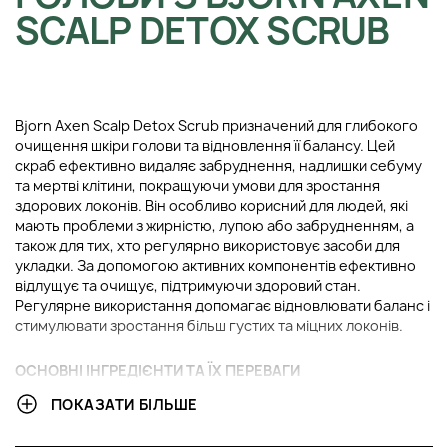
SCALP DETOX SCRUB
Bjorn Axen Scalp Detox Scrub призначений для глибокого
очищення шкіри голови та відновлення її балансу. Цей
скраб ефективно видаляє забруднення, надлишки себуму
та мертві клітини, покращуючи умови для зростання
здорових локонів. Він особливо корисний для людей, які
мають проблеми з жирністю, лупою або забрудненням, а
також для тих, хто регулярно використовує засоби для
укладки. За допомогою активних компонентів ефективно
відлущує та очищує, підтримуючи здоровий стан.
Регулярне використання допомагає відновлювати баланс і
стимулювати зростання більш густих та міцних локонів.
ОСНОВНІ ІНГРЕДІЄНТИ ТА ЇХ ПЕРЕВАГИ
ПОКАЗАТИ БІЛЬШЕ
AHA кислоти (гліколева, яблучна та молочна):
Ці
органічні кислоти ефективно відновлюють баланс