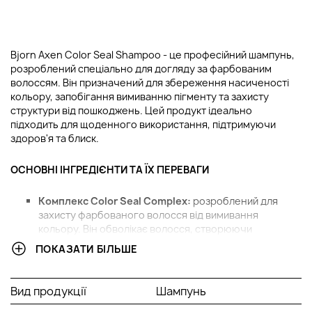
Bjorn Axen Color Seal Shampoo - це професійний шампунь,
розроблений спеціально для догляду за фарбованим
волоссям. Він призначений для збереження насиченості
кольору, запобігання вимиванню пігменту та захисту
структури від пошкоджень. Цей продукт ідеально
підходить для щоденного використання, підтримуючи
здоров'я та блиск.
ОСНОВНІ ІНГРЕДІЄНТИ ТА ЇХ ПЕРЕВАГИ
Комплекс Color Seal Complex:
розроблений для
захисту фарбованого волосся від вимивання
кольору. Він обволікає волосся, створюючи
невидиму плівку, яка утримує пігмент усередині.
ПОКАЗАТИ БІЛЬШЕ
Завдяки цьому волосся довше зберігає яскравість і
насиченість відтінку.
Пантенол (вітамін В5):
глибоко проникає у
Вид продукції
Шампунь
структуру волосся, зволожуючи його зсередини. Він