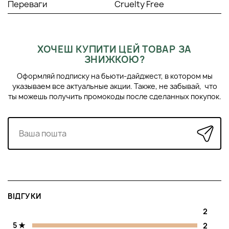
вашій особі сяйва та свіжість, залишаючи після
Переваги
Cruelty Free
застосування відчуття чистоти та комфорту.
Поживний ексфоліант для шкіри обличчя
Bellefontaine Vital-Refining Exfoliator (50 мл).
Вітальний крем-пілінг має глибоку очищувальну
ХОЧЕШ КУПИТИ ЦЕЙ ТОВАР ЗА
дію за рахунок двох типів абразивних гранул. Одні з
ЗНИЖКОЮ?
них забезпечують делікатний ефект, що відлущує,
поліруючи поверхню шкіри і глибоко очищаючи
Оформляй подписку на бьюти-дайджест, в котором мы
пори, інші гранули включають комплекс вітамінів А
указываем все актуальные акции. Также, не забывай, что
і Е, які активізують процеси оновлення клітин.
ты можешь получить промокоды после сделанных покупок.
Зволожуюча маска для шкіри обличчя
Bellefontaine
Moisture Renewing Mask (50 мл). Маска на основі
зволожуючих та реструктуруючих компонентів
рекомендується для всіх типів шкіри, особливо для
в'янучої, зневодненої та делікатної шкіри обличчя.
Оптимізує рівень зволоження поверхневих шарів
епідермісу, надаючи шкірі свіжість, комфорт та
бархатистість. Своєю багатою формулою вона
допомагає боротися з передчасним старінням
ВІДГУКИ
шкіри, викликаним агресивним впливом
навколишнього середовища та несприятливими
2
кліматичними умовами.
5
2
Ліфтинг-сироватка для зони навколо очей