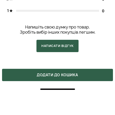
очей. Результат: сироватка тонізує, вирівнює
мікрорельєф і розгладжує зморшки, надаючи сяйва
1
та блиску вашим очам.
0
Золотий ліфтинг.
Bellefontaine Up-Lift Firming
Golden Serum (5 мл). Цей догляд є незамінним
засобом для нехірургічного ліфтингу шкіри
Напишіть свою думку про товар.
обличчя, одночасно надаючи їй гладкість і
Зробіть вибір інших покупців легшим.
сатиновий блиск. Ця чудова сироватка ефективно
видаляє ознаки втоми та стресу, розслаблюючи та
НАПИСАТИ ВІДГУК
залишаючи відчуття комфорту та свіжості.
Віталізуючі компоненти активно борються з
ознаками в'ялості та втрати еластичності шкіри.
Ідеальний догляд, що надає вашій особі
неповторного сяйва перед важливою зустріччю
або святковою вечерею.
5
ДОДАТИ ДО КОШИКА
ПОКУПКА ПІДТВЕРДЖЕНА
Получила этот набор в качестве подарка на День
рождения недавно от коллег на работе, не думала
сначала, что они способны на хорошие подарки, но