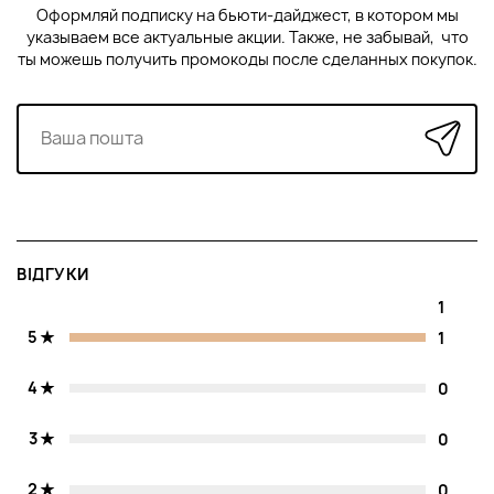
пори, інші гранули включають комплекс вітамінів А
Оформляй подписку на бьюти-дайджест, в котором мы
і Е, які активізують процеси оновлення клітин.
указываем все актуальные акции. Также, не забывай, что
Маска для шкіри обличчя Живлення та регенерація
ты можешь получить промокоды после сделанных покупок.
Bellefontaine Nutri-Regeneration Mask (50мл).
Омолоджуюча маска містить всі необхідні поживні
та енергетичні активи, що відновлюють шкіру з
ознаками вікових змін. Маска складається з
потужних компонентів, що регенерують,
стимулюючих клітинне дихання і здатних
підтримувати оптимальну зволоженість
поверхневих шарів епідермісу. Впливає на зморшки
експресії та дрібні зморшки, запобігає
ВІДГУКИ
передчасному старінню шкіри внаслідок
кліматичного та пилового впливу. Покращує колір
1
обличчя, повертаючи шкірі матовість та
5
1
шовковистість.
Ліфтинг-сироватка для зони навколо очей
Bellefontaine Eye Contour Lift Serum (5 мл).
4
0
Високий вміст гіалуронової кислоти забезпечує
тривале зволоження. Завдяки своїм відновлюючим
3
0
та структуруючим компонентам попереджає
старіння чутливої та делікатної області навколо
2
0