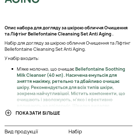
Опис н
абора для догляду за шкірою обличчя Очищення
та Ліфтінг
Bellefontaine Cleansing Set Anti Aging
.
Набір для догляду за шкірою обличчя Очищення та Ліфтінг
Bellefontaine Cleansing Set Anti Aging.
У набір входить:
М'яке молочко, що очищає
Bellefontaine Soothing
Milk Cleanser (40 мл). Насичена емульсія для
зняття макіяжу, ретельно та дбайливо очищає
шкіру. Рекомендується для всіх типів шкіри,
зокрема найчутливішої. Містить компоненти, що
очищають і зволожують, м'яко і ефективно
впливають на епідерміс. Швидко видаляє
забруднення та макіяж без найменшої агресії. Шкіра
ПОКАЗАТИ БІЛЬШЕ
максимально очищена і залишається м'якою і
гладкою.
Освіжаючий гель для очищення шкіри
Bellefontaine
Вид продукції
Набір
Fresh Clarifying Foaming Gel (40 мл). М'який та