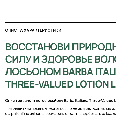
ОПИС ТА ХАРАКТЕРИСТИКИ
ВОССТАНОВИ ПРИРОД
СИЛУ И ЗДОРОВЬЕ ВОЛ
ЛОСЬОНОМ BARBA ITAL
THREE-VALUED LOTION
Опис тривалентного лосьйону
Barba Italiana Three-Valued 
Тривалентний лосьйон Leonardo, що не змивається, до склад
ефірні олії як: ялівець, розмарин, евкаліпт, вербена, меліса,