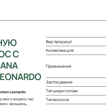
НУЮ
Вид продукції
Косметика для
ОС С
IANA
Призначення
 LEONARDO
Застосування
Тип шкіри голови
Lotion Leonardo.
у якого входять такі
Тип волосся
 лимон, женьшень,