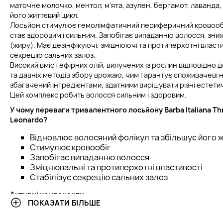
маточне молочко, ментол, м'ята, азулен, бергамот, лаванда
його життєвий цикл.
Лосьйон стимулює гемолімфатичний периферичний кровообі
стає здоровим і сильним. Запобігає випаданню волосся, зниж
(жиру). Має дезінфікуючі, зміцнюючі та протиперхотні властив
секрецію сальних залоз.
Високий вміст ефірних олій, вилучених із рослин відповідно 
та давніх методів збору врожаю, чим гарантує споживачеві 
збагачений інгредієнтами, здатними вирішувати різні естети
Цей комплекс робить волосся сильним і здоровим.
У чому переваги
тривалентного лосьйону
Barba Italiana T
Leonardo?
Відновлює волосяний фолікул та збільшує його 
Стимулює кровообіг
Запобігає випаданню волосся
Зміцнювальні та протиперхотні властивості
Стабілізує секрецію сальних залоз
Активні компоненти:
ПОКАЗАТИ БІЛЬШЕ
Екстракт женьшеню - заряджає енергією, тонізу
відновлює і антиоксидантний, блокує небезпечн