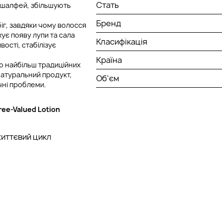
Стать
, шалфей, збільшують
Бренд
г, завдяки чому волосся
ує появу лупи та сала
Класифікація
ості, стабілізує
Країна
до найбільш традиційних
натуральний продукт,
Об'єм
чні проблеми.
hree-Valued Lotion
життєвий цикл
є, природний
ий вплив вільних