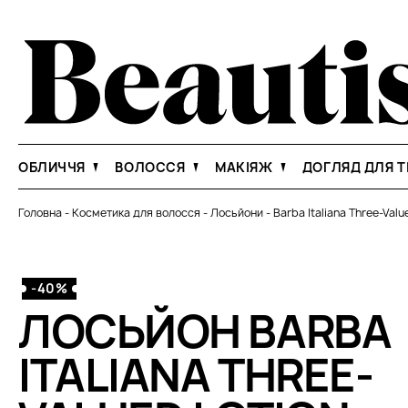
ОБЛИЧЧЯ
ВОЛОССЯ
МАКІЯЖ
ДОГЛЯД ДЛЯ Т
Головна
-
Косметика для волосся
-
Лосьйони
-
Barba Italiana Three-Valu
-40%
ЛОСЬЙОН BARBA
ITALIANA THREE-