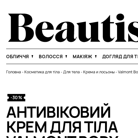
ОБЛИЧЧЯ
ВОЛОССЯ
МАКІЯЖ
ДОГЛЯД ДЛЯ Т
Головна
-
Косметика для тіла
-
Для тела
-
Крема и лосьоны
-
Valmont B
-30%
АНТИВІКОВИЙ
КРЕМ ДЛЯ ТІЛА