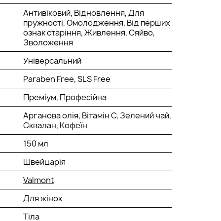
Антивіковий, Відновлення, Для
пружності, Омолодження, Від перших
ознак старіння, Живлення, Сяйво,
Зволоження
Універсальний
Paraben Free, SLS Free
Преміум, Професійна
Арганова олія, Вітамін С, Зелений чай,
Сквалан, Кофеїн
150 мл
Швейцарія
Valmont
Для жінок
Тіла