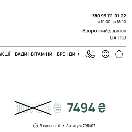
+380 99 111-01-22
з 10:00 до 18:00
Зворотний дзвінок
UA
|
RU
КЦІЇ
БАДИ І ВІТАМІНИ
БРЕНДИ
10705
₴
7494 ₴
В наявності
Артикул: 705407