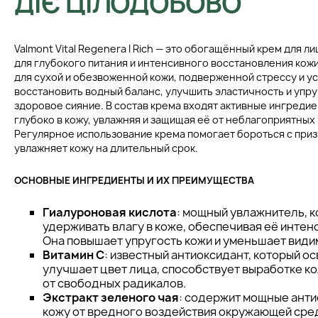
ДІЄ ЦІЛОДОБОВО
Valmont Vital Regenera I Rich — это обогащённый крем для 
для глубокого питания и интенсивного восстановления кож
для сухой и обезвоженной кожи, подверженной стрессу и у
восстановить водный баланс, улучшить эластичность и упру
здоровое сияние. В состав крема входят активные ингреди
глубоко в кожу, увлажняя и защищая её от неблагоприятных
Регулярное использование крема помогает бороться с приз
увлажняет кожу на длительный срок.
ОСНОВНЫЕ ИНГРЕДИЕНТЫ И ИХ ПРЕИМУЩЕСТВА
Гиалуроновая кислота
: мощный увлажнитель, 
удерживать влагу в коже, обеспечивая её инте
Она повышает упругость кожи и уменьшает видим
Витамин C
: известный антиоксидант, который ос
улучшает цвет лица, способствует выработке к
от свободных радикалов.
Экстракт зеленого чая
: содержит мощные анти
кожу от вредного воздействия окружающей сре