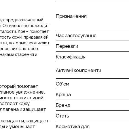
Призначення
лица, предназначенный
и. Он идеально подходит
сталости. Крем помогает
Час застосування
гость кожи, придавая ей
енты, которые проникают
Переваги
 внешних факторов.
наками старения и
Класифікація
Активні компоненти
Об'єм
который помогает
нсивное увлажнение.
Країна
ость тонких линий.
ветляет кожу,
Бренд
оллагена и защищает
Стать
оксиданты, защищает
ды и уменьшает
Косметика для