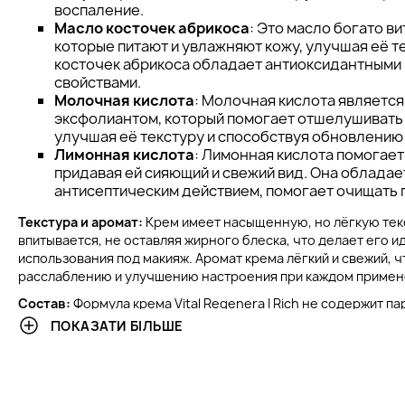
воспаление.
Масло косточек абрикоса
: Это масло богато ви
которые питают и увлажняют кожу, улучшая её т
косточек абрикоса обладает антиоксидантными
свойствами.
Молочная кислота
: Молочная кислота является
эксфолиантом, который помогает отшелушивать 
улучшая её текстуру и способствуя обновлению
Лимонная кислота
: Лимонная кислота помогает
придавая ей сияющий и свежий вид. Она облада
антисептическим действием, помогает очищать 
Текстура и аромат:
Крем имеет насыщенную, но лёгкую тек
впитывается, не оставляя жирного блеска, что делает его 
использования под макияж. Аромат крема лёгкий и свежий, 
расслаблению и улучшению настроения при каждом примен
Состав:
Формула крема Vital Regenera I Rich не содержит п
что снижает риск раздражений и делает его безопасным для
ПОКАЗАТИ БІЛЬШЕ
Также в составе нет агрессивных химических веществ, что 
продукт на регулярной основе. Продукт можно использовать
КЛИНИЧЕСКИЕ РЕЗУЛЬТАТЫ