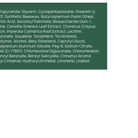
riglyceride, Glycerin, Cyclopentasiloxane, Steareth-2,
h-23, Synthetic Beeswax, Butyrospermum Parkii (Shea)
orbic Acid, Ascorbyl Palmitate, Biosaccharide Gum-1,
feine, Camellia Sinensis Leaf Extract, Chondrus Crispus
in, Imperata Cylindrica Root Extract, Lecithin,
ronate, Squalene, Tocopherol, Tocotrienols,
ymer, Alcohol, Beta-Sitosterol, Caprylyl Glycol,
Magnesium Aluminum Silicate, Peg-8, Sodium Citrate,
e (Ci 77891), Chlorhexidine Digluconate, Chlorphenesin,
zyl Benzoate, Benzyl Salicylate, Cinnamyl Alcohol,
xyl Cinnamal, Hydroxycitronellal, Limonene, Linalool.