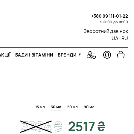
+380 99 111-01-22
з 10:00 до 18:00
Зворотний дзвінок
UA
|
RU
КЦІЇ
БАДИ І ВІТАМІНИ
БРЕНДИ
15 мл
30 мл
50 мл
90 мл
3204
₴
2517 ₴