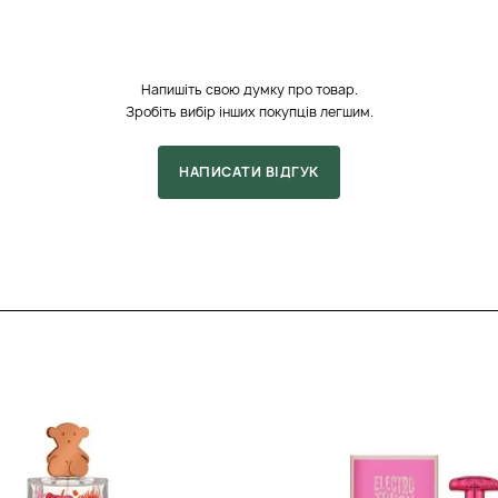
та загадковістю,
ості з легким пряним
лим, стійким шлейфом
Напишіть свою думку про товар.
оти надають парфуму
Зробіть вибір інших покупців легшим.
о особливо придатним
ається плавно і
НАПИСАТИ ВІДГУК
ої насиченості, і далі
й розвиток робить
звучати по-різному
e Onyx - це
во розкривається в
 Його ванільно-
тя затишку та тепла,
ою. Аромат найкраще
 температура дозволяє
ідійде для вечері при