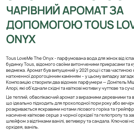
ЧАРІВНИЙ АРОМАТ ЗА
ДОПОМОГОЮ TOUS LOV
ONYX
Tous LoveMe The Onyx - парфумована вода для жінок від ісп
будинку Tous, відомого своїми витонченими прикрасами та 
ведмежа. Аромат був випущений у 2021 році і став частиною 
натхненної дорогоцінним камінням – у цьому випадку загад
Композицію створили два відомих парфумери — Домітель Міш
Алорі, які об'єднали східні та квіткові мотиви у чуттєве та су
Це теплий, обволікаючий аромат з виразними деревними та 
що ідеально підходить для прохолодної пори року або вечірн
розкривається яскравими нотами лісового горіха та грейпфр
насичене квіткове серце з чорної орхідеї та геліотропу та з
шлейфом з відтінками ванілі, ветиверу та сандала. Ключові но
орхідея, ваніль.