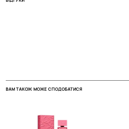
ВІДГУКИ
геліотроп. Ці ноти наповнюють аромат глибиною 
створюючи враження бархатистої, квіткової м'як
відтінком.
Базові ноти:
На завершення аромат огортає теп
із сандалового дерева, ванілі та ветівера. Ці н
обволікаючий, затишний характер, роблячи йог
для холодної пори року та вечірньої доби.
Поступове розкриття:
LoveMe The Onyx розкрив
багатошарово: від свіжості та солодощі до квітков
до глибокого, деревно-ванільного шлейфу. Таки
аромат виразним і незабутнім, дозволяючи йому 
залежно від часу доби та температури шкіри.
РЕКОМЕНДАЦІЇ ЩОДО ВИКОРИСТАННЯ
ВАМ ТАКОЖ МОЖЕ СПОДОБАТИСЯ
Ідеальний час і сезон застосування:
LoveMe Th
насичений і теплий аромат, який особливо краси
холодну пору року: восени, взимку і напровесні.
деревна база та квіткове серце створюють відчут
яке ідеально поєднується з прохолодною погод
проявляє себе у вечірній час, коли навколишня
звучанню розкритися у всій глибині. Він чудово п