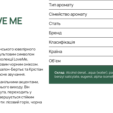
Тип аромату
Сімейство аромату
E ME
Стать
Бренд
Класифікація
анського ювелірного
Країна
культовим символом
колекції LoveMe,
Об'єм
ковим чорним оніксом.
алон-Бертьє та Крістіан
Cклад
: Alcohol denat., aqua (water), par
часне звучання.
benzyl salicylate, eugenol, alpha-isomet
ванільними акцентами,
ього виходу. Він
ута, переходить у
авершується стійким
ти: лісовий горіх, чорна