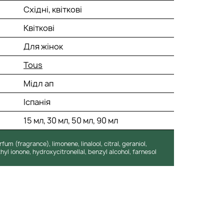
Східні, квіткові
Квіткові
Для жінок
Tous
Мідл ап
Іспанія
15 мл, 30 мл, 50 мл, 90 мл
fum (fragrance), limonene, linalool, citral, geraniol,
hyl ionone, hydroxycitronellal, benzyl alcohol, farnesol