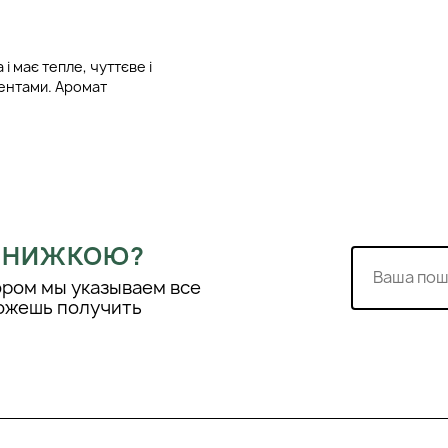
і має тепле, чуттєве і
ентами. Аромат
ції з характером - він
бо особливих випадків.
й, приглушений, але
и Домітель Мішалон-
очну чуттєвість квітів».
 колекції LoveMe,
ною глибиною.
 ЗНИЖКОЮ?
ором мы указываем все
можешь получить
he Onyx розкривається
ю лісового горіха,
я додає легкий
ть і прозорість, що
риття композиція
ують чорна орхідея та