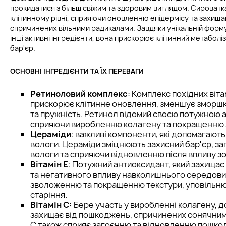
прокидатися з більш свіжим та здоровим виглядом. Сироватк
клітинному рівні, сприяючи оновленню епідермісу та захищ
спричинених вільними радикалами. Завдяки унікальній формулі
інші активні інгредієнти, вона прискорює клітинний метаболіз
бар'єр.
ОСНОВНІ ІНГРЕДІЄНТИ ТА ЇХ ПЕРЕВАГИ
Ретиноловий комплекс
: Комплекс похідних віта
прискорює клітинне оновлення, зменшує зморшк
та пружність. Ретинол відомий своєю потужною 
сприяючи виробленню колагену та покращенню з
Цераміди
: важливі компоненти, які допомагают
вологи. Цераміди зміцнюють захисний бар'єр, за
вологи та сприяючи відновленню після впливу зо
Вітамін Е
: Потужний антиоксидант, який захищає 
та негативного впливу навколишнього середовищ
зволоженню та покращенню текстури, уповільн
старіння.
Вітамін C:
Бере участь у виробленні колагену, д
захищає від пошкоджень, спричинених сонячним
C також сприяє загоєнню та відновленню пошко