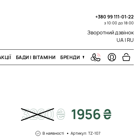
+380 99 111-01-22
з 10:00 до 18:00
Зворотний дзвінок
UA
|
RU
КЦІЇ
БАДИ І ВІТАМІНИ
БРЕНДИ
3260
₴
1956 ₴
В наявності
Артикул: TZ-107