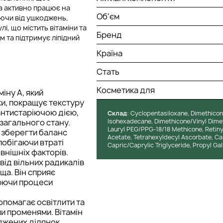
а активно працює на
Об'єм
аючи від ушкоджень,
, що містить вітаміни та
Бренд
м та підтримує ліпідний
Країна
Стать
Косметика для
міну А, який
и, покращує текстуру
антистаріючою дією,
Cклад
: Cyclopentasiloxane, Dimethico
агального стану.
Isohexadecane, Dimethicone/Vinyl Dime
Lauryl PEG/PPG-18/18 Methicone, Retinyl
ь зберегти баланс
Acetate, Tetrahexyldecyl Ascorbate, Cap
побігаючи втраті
Capric/Caprylic Triglyceride, Propyl Gal
внішніх факторів.
від вільних радикалів
а. Він сприяє
юючи процеси
опомагає освітлити та
и променями. Вітамін
джених ділянок.