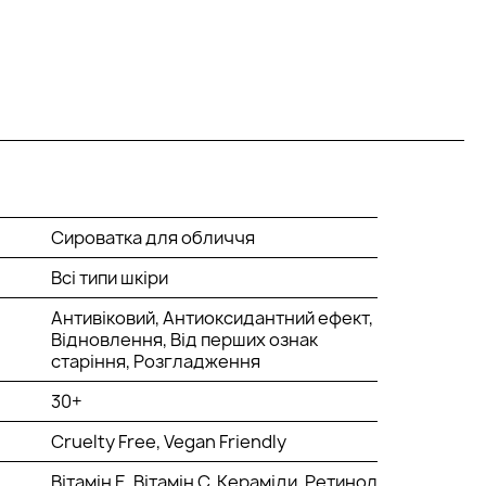
Сироватка для обличчя
Всі типи шкіри
Антивіковий, Антиоксидантний ефект,
Відновлення, Від перших ознак
старіння, Розгладження
30+
Cruelty Free, Vegan Friendly
Вітамін Е, Вітамін С, Кераміди,
Ретинол