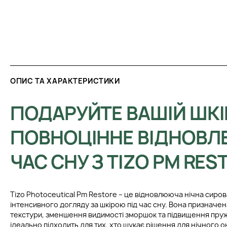
ОПИС ТА ХАРАКТЕРИСТИКИ
ПОДАРУЙТЕ ВАШІЙ ШКІ
ПОВНОЦІННЕ ВІДНОВЛЕ
ЧАС СНУ З TIZO PM RES
Tizo Photoceutical Pm Restore – це відновлююча нічна сиро
інтенсивного догляду за шкірою під час сну. Вона призначе
текстури, зменшення видимості зморшок та підвищення пруж
ідеально підходить для тих, хто шукає рішення для нічного 