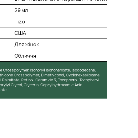
29 мл
Tizo
США
Для жінок
Обличчя
ne Crosspolymer, Isononyl Isononanoate, Isododecane,
thicone Crosspolymer, Dimethiconol, Cyclohexasiloxane,
 Palmitate, Retinol, Ceramide 3, Tocopherol, Tocopheryl
rylyl Glycol, Glycerin, Caprylhydroxamic Acid,
late