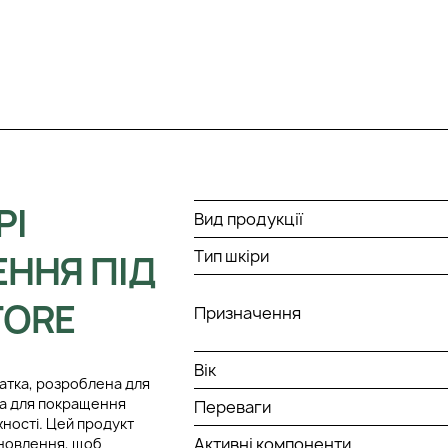
РІ
Вид продукції
Тип шкіри
ННЯ ПІД
TORE
Призначення
Вік
ватка, розроблена для
на для покращення
Переваги
ності. Цей продукт
Активні компоненти
оновлення, щоб