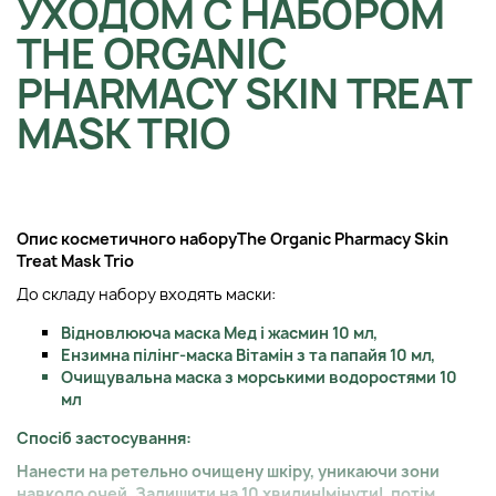
УХОДОМ С НАБОРОМ
THE ORGANIC
PHARMACY SKIN TREAT
MASK TRIO
Опис косметичного набору
The Organic Pharmacy Skin
Treat Mask Trio
До складу набору входять маски:
Відновлююча маска Мед і жасмин 10 мл,
Ензимна пілінг-маска Вітамін з та папайя 10 мл,
Очищувальна маска з морськими водоростями 10
мл
Спосіб застосування:
Нанести на ретельно очищену шкіру, уникаючи зони
навколо очей. Залишити на 10 хвилин|мінути|, потім