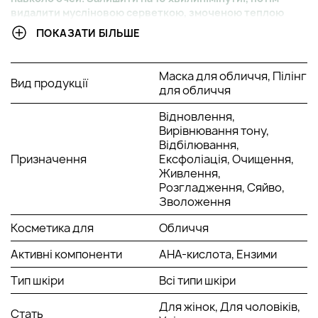
видалити мусліновою серветкою, змоченою теплою
водою. Рекомендується використовувати 1-2 рази на
ПОКАЗАТИ БІЛЬШЕ
тиждень.
При нанесенні Ензимної пілінг-маска Вітамін з та папайя
Маска для обличчя, Пілінг
може виникати легке поколювання.
Вид продукції
для обличчя
Для досягнення більш інтенсивного ефекту можна
залишити тонкий шар маски Мед і жасмин, що відновлює,
Відновлення,
на шкірі на ніч.
Вирівнювання тону,
Відбілювання,
Призначення
Ексфоліація, Очищення,
Живлення,
Розгладження, Сяйво,
Зволоження
Косметика для
Обличчя
Активні компоненти
AHA-кислота, Ензими
Тип шкіри
Всі типи шкіри
Для жінок, Для чоловіків,
Стать