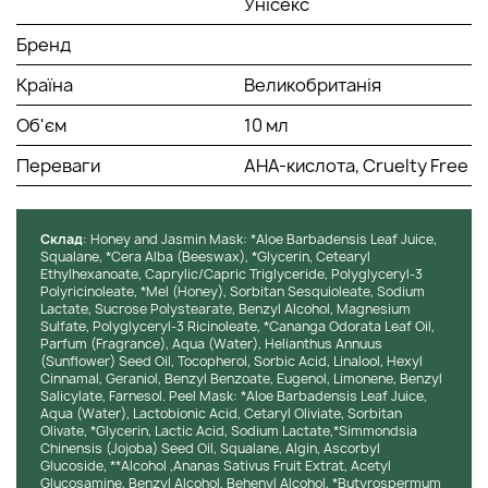
Унісекс
Бренд
Країна
Великобританія
Об'єм
10 мл
Переваги
AHA-кислота, Cruelty Free
Cклад
: Honey and Jasmin Mask: *Aloe Barbadensis Leaf Juice,
Squalane, *Cera Alba (Beeswax), *Glycerin, Cetearyl
Ethylhexanoate, Caprylic/Capric Triglyceride, Polyglyceryl-3
Polyricinoleate, *Mel (Honey), Sorbitan Sesquioleate, Sodium
Lactate, Sucrose Polystearate, Benzyl Alcohol, Magnesium
Sulfate, Polyglyceryl-3 Ricinoleate, *Cananga Odorata Leaf Oil,
Parfum (Fragrance), Aqua (Water), Helianthus Annuus
(Sunflower) Seed Oil, Tocopherol, Sorbic Acid, Linalool, Hexyl
Cinnamal, Geraniol, Benzyl Benzoate, Eugenol, Limonene, Benzyl
Salicylate, Farnesol. Peel Mask: *Aloe Barbadensis Leaf Juice,
Aqua (Water), Lactobionic Acid, Cetaryl Oliviate, Sorbitan
Olivate, *Glycerin, Lactic Acid, Sodium Lactate,*Simmondsia
Chinensis (Jojoba) Seed Oil, Squalane, Algin, Ascorbyl
Glucoside, **Alcohol ,Ananas Sativus Fruit Extrat, Acetyl
Glucosamine, Benzyl Alcohol, Behenyl Alcohol, *Butyrospermum