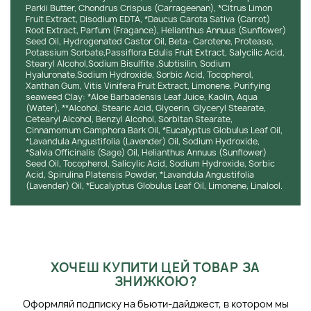
Parkii Butter, Chondrus Crispus (Carrageenan), *Citrus Limon
Fruit Extract, Disodium EDTA, *Daucus Carota Sativa (Carrot)
Root Extract, Parfum (Fragance), Helianthus Annuus (Sunflower)
Seed Oil, Hydrogenated Castor Oil, Beta- Carotene, Protease,
Potassium Sorbate,Passiflora Edulis Fruit Extract, Salycilic Acid,
Stearyl Alcohol,Sodium Bisulfite ,Subtisilin, Sodium
Hyaluronate,Sodium Hydroxide, Sorbic Acid, Tocopherol,
Xanthan Gum, Vitis Vinifera Fruit Extract, Limonene. Purifying
seaweed Clay: *Aloe Barbadensis Leaf Juice, Kaolin, Aqua
(Water), **Alcohol, Stearic Acid, Glycerin, Glyceryl Stearate,
Cetearyl Alcohol, Benzyl Alcohol, Sorbitan Stearate,
Cinnamomum Camphora Bark Oil, *Eucalyptus Globulus Leaf Oil,
*Lavandula Angustifolia (Lavender) Oil, Sodium Hydroxide,
*Salvia Officinalis (Sage) Oil, Helianthus Annuus (Sunflower)
Seed Oil, Tocopherol, Salicylic Acid, Sodium Hydroxide, Sorbic
Acid, Spirulina Platensis Powder, *Lavandula Angustifolia
(Lavender) Oil, *Eucalyptus Globulus Leaf Oil, Limonene, Linalool.
ХОЧЕШ КУПИТИ ЦЕЙ ТОВАР ЗА
ЗНИЖКОЮ?
Оформляй подписку на бьюти-дайджест, в котором мы