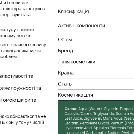
би із впливом
 текстура та потужна
Класифікація
енергізують та
Активні компоненти
екстуру і швидке
ковому догляді.
Об'єм
від шкідливого впливу
Бренд
ільні радикали, які
проблем.
Лінія косметики
Країна
властивості та
Стать
рияє пружності та
Косметика для
втомою шкіри та
Cклад
: Aqua (Water). Glycerin. Propan
Caprylic/Capric Triglyceride. Sodium Ac
видко вбирається та не
Leaf Juice. Diglycerin. Maris Aqua (Sea
 шкіри, у тому числі й
Lecithin. Pentylene Glycol. Parfum (Frag
Hyaluronic Acid. Spirulina Platensis Ext
Inulin Lauryl Carbamate. Sodium Phytate