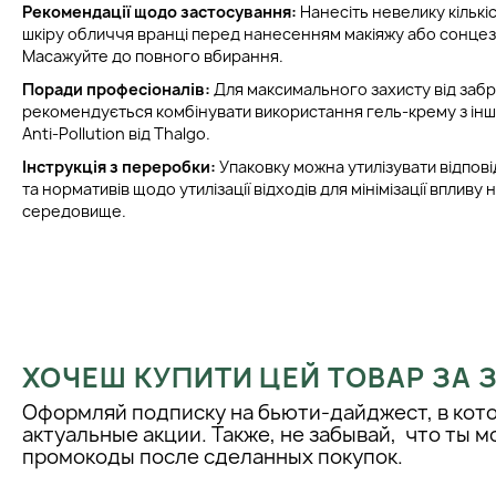
Рекомендації щодо застосування:
Нанесіть невелику кількі
шкіру обличчя вранці перед нанесенням макіяжу або сонце
Масажуйте до повного вбирання.
Поради професіоналів:
Для максимального захисту від заб
рекомендується комбінувати використання гель-крему з інши
Anti-Pollution від Thalgo.
Інструкція з переробки:
Упаковку можна утилізувати відпов
та нормативів щодо утилізації відходів для мінімізації впливу
середовище.
ХОЧЕШ КУПИТИ ЦЕЙ ТОВАР ЗА
Оформляй подписку на бьюти-дайджест, в кот
актуальные акции. Также, не забывай, что ты 
промокоды после сделанных покупок.