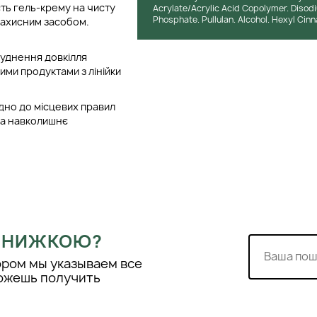
сть гель-крему на чисту
Acrylate/Acrylic Acid Copolymer. Disod
Phosphate. Pullulan. Alcohol. Hexyl Cinna
захисним засобом.
руднення довкілля
ми продуктами з лінійки
ідно до місцевих правил
 на навколишнє
 ЗНИЖКОЮ?
ором мы указываем все
можешь получить