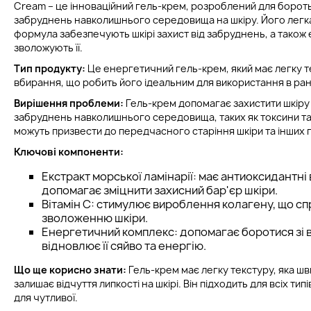
Cream – це інноваційний гель-крем, розроблений для бороть
забруднень навколишнього середовища на шкіру. Його легка
формула забезпечують шкірі захист від забруднень, а також 
зволожують її.
Тип продукту:
Це енергетичний гель-крем, який має легку т
вбирання, що робить його ідеальним для використання в ран
Вирішення проблеми:
Гель-крем допомагає захистити шкіру 
забруднень навколишнього середовища, таких як токсини та в
можуть призвести до передчасного старіння шкіри та інших 
Ключові компоненти:
Екстракт морської ламінарії: має антиоксидантні 
допомагає зміцнити захисний бар'єр шкіри.
Вітамін С: стимулює вироблення колагену, що сп
зволоженню шкіри.
Енергетичний комплекс: допомагає боротися зі 
відновлює її сяйво та енергію.
Що ще корисно знати:
Гель-крем має легку текстуру, яка ш
залишає відчуття липкості на шкірі. Він підходить для всіх типів
для чутливої.