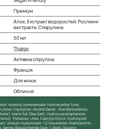
Vegan Friendly
Преміум
Алоє, Екстракт водоростей, Рослинні
екстракти, Спирулина
50 мл
Thalgo
Активна спіруліна
Франція
Для жінок
Обличчя
ediol. Isononyl Isononanoate. Hydroxyethyl Urea.
rylates Copolymer. Alcohol Denat.. Aloe Barbadensis
 Water). Maris Sal (Sea Salt). Hydroxyacetophenone.
rance). Trehalose. Urea. Caprylyl Glycol. Hydrolyzed
ract. Sodium Hyaluronate. 1,2-Hexanediol. Maltodextrin.
. Serine. Biosaccharide Gum-1. Algin. Glyceryl