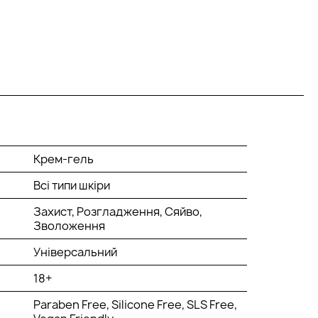
Крем-гель
Всі типи шкіри
Захист, Розгладження, Сяйво,
Зволоження
Універсальний
18+
Paraben Free, Silicone Free, SLS Free,