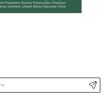
ium Phosphate. Glyceryl Polyacrylate. Potassium
mal. Limonene. Linalool. Benzyl Salicylate. Citral.