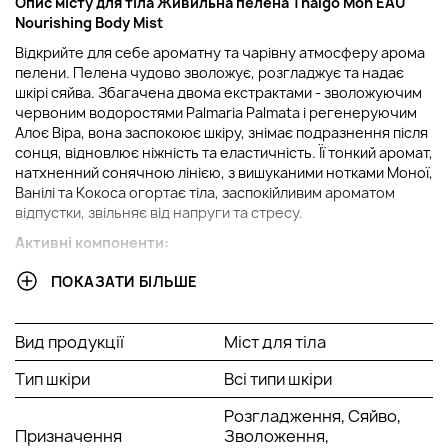
Опис місту для тіла Живильна пелена Thalgo Mon EAU
Nourishing Body Mist
Відкрийте для себе ароматну та чарівну атмосферу арома
пелени. Пелена чудово зволожує, розгладжує та надає
шкірі сяйва. Збагачена двома екстрактами - зволожуючим
червоним водоростями Palmaria Palmata і регенеруючим
Алоє Віра, вона заспокоює шкіру, знімає подразнення після
сонця, відновлює ніжність та еластичність. Її тонкий аромат,
натхненний сонячною лінією, з вишуканими нотками Моної,
Ванілі та Кокоса огортає тіла, заспокійливим ароматом
відпустки, звільняє від напруги та стресу.
Активні компоненти:
Екстракт Бурих водоростей;
ПОКАЗАТИ БІЛЬШЕ
Гель Органічного Алое Віра.
Спосіб застосування:
Вид продукції
Міст для тіла
Розпиліть пелену по всьому тілу протягом дня, це
Тип шкіри
Всі типи шкіри
дозволить миттєво надати відчуття свіжості та підтримати
гарне самопочуття. Запобіжні заходи при використанні:
Розгладження, Сяйво,
уникати попадання в очі.
Призначення
Зволоження,