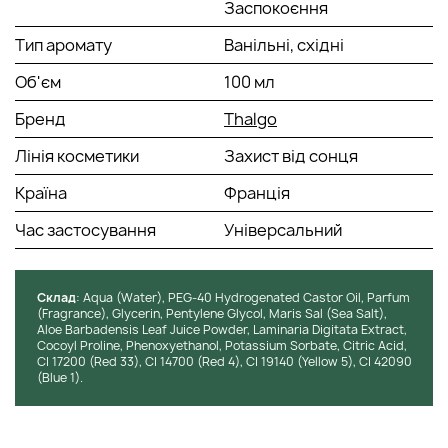
Заспокоєння
Тип аромату
Ванільні, східні
Об'єм
100 мл
Бренд
Thalgo
Лінія косметики
Захист від сонця
Країна
Франція
Час застосування
Універсальний
Cклад
: Aqua (Water), PEG-40 Hydrogenated Castor Oil, Parfum
(Fragrance), Glycerin, Pentylene Glycol, Maris Sal (Sea Salt),
Aloe Barbadensis Leaf Juice Powder, Laminaria Digitata Extract,
Cocoyl Proline, Phenoxyethanol, Potassium Sorbate, Citric Acid,
CI 17200 (Red 33), CI 14700 (Red 4), CI 19140 (Yellow 5), CI 42090
(Blue 1).