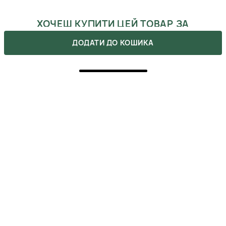
ХОЧЕШ КУПИТИ ЦЕЙ ТОВАР ЗА
ЗНИЖКОЮ?
ДОДАТИ ДО КОШИКА
Оформляй подписку на бьюти-дайджест, в котором мы
указываем все актуальные акции. Также, не забывай, что
ты можешь получить промокоды после сделанных покупок.
ВІДГУКИ
Напишіть свою думку про товар.
Зробіть вибір інших покупців легшим.