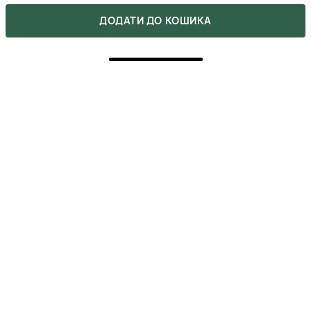
2
0
ДОДАТИ ДО КОШИКА
1
0
Напишіть свою думку про товар.
Зробіть вибір інших покупців легшим.
НАПИСАТИ ВІДГУК
5
ПОКУПКА ПІДТВЕРДЖЕНА
Подарила мужу и он остался очень доволен. Он
вообще большой любитель всякого ухода. Именно