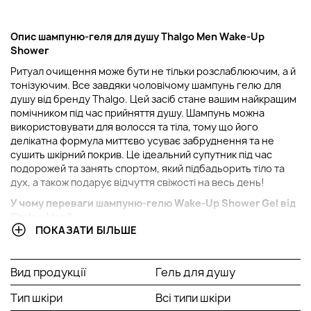
Опис шампуню-геля для душу
Thalgo Men Wake-Up
Shower
Ритуал очищення може бути не тільки розслаблюючим, а й
тонізуючим. Все завдяки чоловічому шампунь гелю для
душу від бренду Thalgo. Цей засіб стане вашим найкращим
помічником під час прийняття душу. Шампунь можна
використовувати для волосся та тіла, тому що його
делікатна формула миттєво усуває забруднення та не
сушить шкірний покрив. Це ідеальний супутник під час
подорожей та занять спортом, який підбадьорить тіло та
дух, а також подарує відчуття свіжості на весь день!
У чому переваги шампуню-гелю Wake-Up Shower Gel від
Thalgo Men?
ПОКАЗАТИ БІЛЬШЕ
Засіб відрізняється багатофункціональністю, тому
що його можна застосовувати для очищення тіла та
волосся одночасно;
Вид продукції
Гель для душу
Ефективно усуває усі види забруднень;
Тип шкіри
При взаємодії із водою утворює густу пишну піну;
Всі типи шкіри
Містить виключно м'які інгредієнти, що очищають;