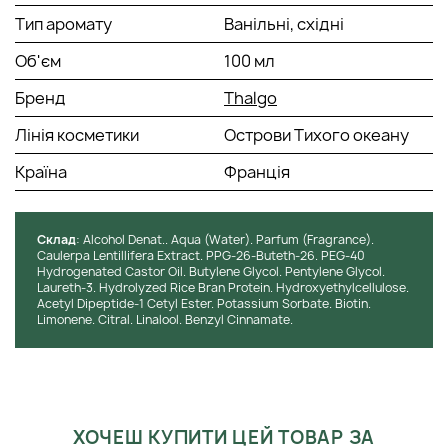
нанесіть на тіло клієнта.
Тип аромату
Ванільні, східні
Об'єм
100 мл
Бренд
Thalgo
Лінія косметики
Острови Тихого океану
Країна
Франція
Cклад
: Alcohol Denat.. Aqua (Water). Parfum (Fragrance).
Caulerpa Lentillifera Extract. PPG-26-Buteth-26. PEG-40
Hydrogenated Castor Oil. Butylene Glycol. Pentylene Glycol.
Laureth-3. Hydrolyzed Rice Bran Protein. Hydroxyethylcellulose.
Acetyl Dipeptide-1 Cetyl Ester. Potassium Sorbate. Biotin.
Limonene. Citral. Linalool. Benzyl Cinnamate.
ХОЧЕШ КУПИТИ ЦЕЙ ТОВАР ЗА