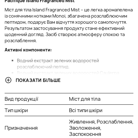
Pacifique Island Fragranced Mist
Міст для тіла Island Fragranced Mist – це легка аромапелена
із сонячними нотками Monoi, збагачена розслаблюючим
пептидом, подарує Вам відчуття хорошого самопочуття.
Результатом застосування продукту стане ефективний
щоденний догляд. Засіб створює атмосферу спокою та
розслаблення.
Активні компоненти:
Водний екстракт зелених водоростей
розслаблюючий пептид.
Водний екстракт зелених водоростей Caulerpa
Lentillifera - відновлює структуру шкіри - зволожуюча
ПОКАЗАТИ БІЛЬШЕ
ксилоза, живильні амінокислоти та мікроелементи, що
ремінералізують.
Розслаблюючий пептид – розслаблює, заспокоює.
Вид продукції
Міст для тіла
Спосіб застосування:
Тип шкіри
Всі типи шкіри
Для дому: розпорошіть на все тіло.
Живлення, Розслаблення,
У салоні: розпорошіть перед процедурою 2-3 натискання,
Призначення
Зволоження,
щоб надати аромату вашому кабінету, а в кінці процедури
Заспокоєння