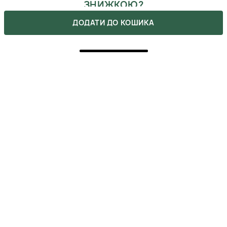
ЗНИЖКОЮ?
Оформляй подписку на бьюти-дайджест, в котором мы
ДОДАТИ ДО КОШИКА
указываем все актуальные акции. Также, не забывай, что
ты можешь получить промокоды после сделанных покупок.
ВІДГУКИ
Напишіть свою думку про товар.
Зробіть вибір інших покупців легшим.
НАПИСАТИ ВІДГУК