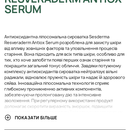
SERUM
Антиоксидантна ліпосомальна сироватка Sesderma
Resveraderm Antiox Serum розроблена для захисту шкіри
від впливу зовнішніх факторів та уповільнення процесів
старіння. Вона підходить для всіх типів шкіри, особливо для
тих, хто хоче запобігти появі перших ознак старіння та
покращити загальний тонус обличчя. Завдяки потужному
комплексу антиоксидантів сироватка нейтралізує вільні
радикали, відновлює пружність шкіри та надає їй здорового
сяйва. Інноваційна ліпосомальна технологія сприяє
глибокому проникненню активних компонентів,
забезпечуючи пролонговану дію та інтенсивне
зволоження. При регулярному використанні продукт
допомагає скоротити виразність зморшок, підвищити
еластичність шкіри та захистити її від стресу та агресивних
ПОКАЗАТИ БІЛЬШЕ
факторів навколишнього середовища.