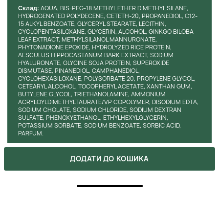
властивості, захищає шкіру від шкідливого впливу
Cклад
: AQUA, BIS-PEG-18 METHYL ETHER DIMETHYL SILANE,
навколишнього середовища і запобігає появі
HYDROGENATED POLYDECENE, CETETH-20, PROPANEDIOL, C12-
передчасних зморшок. Він також сприяє зволоженню
15 ALKYL BENZOATE, GLYCERYL STEARATE, LECITHIN,
та живленню шкіри, покращуючи її еластичність і
CYCLOPENTASILOXANE, GLYCERIN, ALCOHOL, GINKGO BILOBA
LEAF EXTRACT, METHYLSILANOL MANNURONATE,
роблячи більш гладкою.
PHYTONADIONE EPOXIDE, HYDROLYZED RICE PROTEIN,
AESCULUS HIPPOCASTANUM BARK EXTRACT, SODIUM
Текстура і аромат:
Сироватка має легку текстуру, що
HYALURONATE, GLYCINE SOJA PROTEIN, SUPEROXIDE
швидко вбирається, яка не залишає липкості і не обтяжує
DISMUTASE, PINANEDIOL, CAMPHANEDIOL,
шкіру. Вона ідеально підходить для нанесення під макіяж,
CYCLOHEXASILOXANE, POLYSORBATE 20, PROPYLENE GLYCOL,
CETEARYL ALCOHOL, TOCOPHERYL ACETATE, XANTHAN GUM,
тому що не скочується і не утворює плівки. Аромат
BUTYLENE GLYCOL, TRIETHANOLAMINE, AMMONIUM
нейтральний і ненав'язливий, що робить засіб комфортним
ACRYLOYLDIMETHYLTAURATE/VP COPOLYMER, DISODIUM EDTA,
навіть для людей із чутливою шкірою та схильністю до
SODIUM CHOLATE, SODIUM CHLORIDE, SODIUM DEXTRAN
алергічних реакцій.
SULFATE, PHENOXYETHANOL, ETHYLHEXYLGLYCERIN,
POTASSIUM SORBATE, SODIUM BENZOATE, SORBIC ACID,
Склад:
Продукт не містить парабенів і сульфатів, що
PARFUM.
робить його безпечним для щоденного застосування
навіть на чутливій шкірі. Його формула спеціально
ДОДАТИ ДО КОШИКА
розроблена для зміцнення судин та покращення
мікроциркуляції, що дозволяє зменшити вираженість
темних кіл та запобігти їх повторній появі.
ХОЧЕШ КУПИТИ ЦЕЙ ТОВАР ЗА
ЗНИЖКОЮ?
КЛІНІЧНІ РЕЗУЛЬТАТИ
Оформляй подписку на бьюти-дайджест, в котором мы