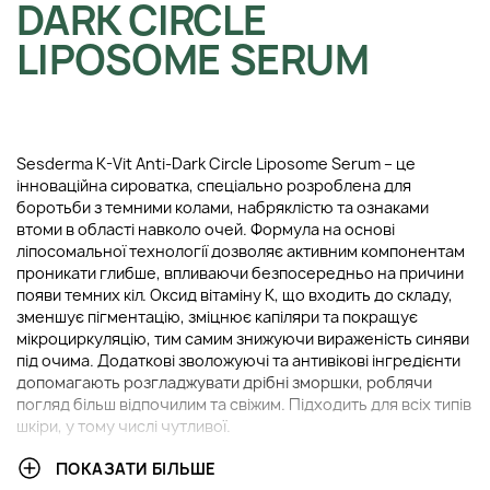
DARK CIRCLE
LIPOSOME SERUM
Sesderma K-Vit Anti-Dark Circle Liposome Serum – це
інноваційна сироватка, спеціально розроблена для
боротьби з темними колами, набряклістю та ознаками
втоми в області навколо очей. Формула на основі
ліпосомальної технології дозволяє активним компонентам
проникати глибше, впливаючи безпосередньо на причини
появи темних кіл. Оксид вітаміну K, що входить до складу,
зменшує пігментацію, зміцнює капіляри та покращує
мікроциркуляцію, тим самим знижуючи вираженість синяви
під очима. Додаткові зволожуючі та антивікові інгредієнти
допомагають розгладжувати дрібні зморшки, роблячи
погляд більш відпочилим та свіжим. Підходить для всіх типів
шкіри, у тому числі чутливої.
ПОКАЗАТИ БІЛЬШЕ
ОСНОВНІ ІНГРЕДІЄНТИ ТА ЇХ ПЕРЕВАГИ