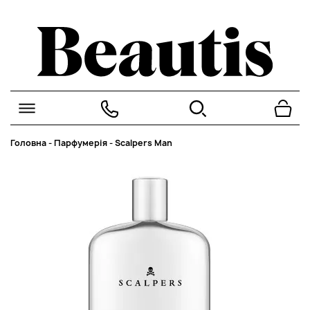
Головна
-
Парфумерія
-
Scalpers Man