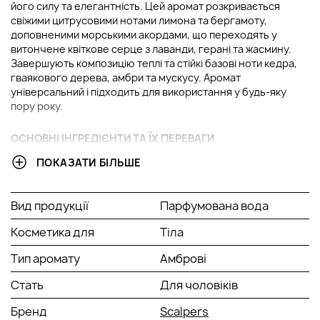
його силу та елегантність. Цей аромат розкривається
свіжими цитрусовими нотами лимона та бергамоту,
доповненими морськими акордами, що переходять у
витончене квіткове серце з лаванди, герані та жасмину.
Завершують композицію теплі та стійкі базові ноти кедра,
гваякового дерева, амбри та мускусу. Аромат
універсальний і підходить для використання у будь-яку
пору року.
ОСНОВНІ ІНГРЕДІЄНТИ ТА ЇХ ПЕРЕВАГИ
ПОКАЗАТИ БІЛЬШЕ
Кедрове дерево:
Додає теплий і глибокий деревний
акорд, який підкреслює мужність і стійкість аромату.
Кедрова дерево також посилює шлейф композиції,
Вид продукції
Парфумована вода
роблячи його більш насиченим.
Мускус:
Надає аромату м'якість і витонченість,
Косметика для
Тіла
додаючи шлейф, що обволікає. Мускус також
посилює стійкість композиції, залишаючи на шкірі
Тип аромату
Амброві
легкий та приємний аромат.
Стать
Для чоловіків
Лимон:
Бодрячий і свіжий цитрусовий акорд, який
надає аромату енергію та легкість. Лимон створює
Бренд
Scalpers
яскраве перше враження, роблячи композицію