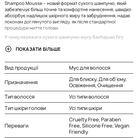
Shampoo Mousse – новий формат сухого шампуню, який
забезпечує більш точне та комфортне нанесення, швидко
абсорбує надлишок шкірного жиру та забруднення, надає
локонам доглянутого вигляду, як після стандартної
процедури миття голови.
У чому переваги сухого шампуню-мусу Sachajuan Dry
Shampoo Mousse?
ПОКАЗАТИ БІЛЬШЕ
ніжна консистенція легкого мусу;
комфортно наноситься та швидко висихає;
надає волоссю свіжий, чистий вигляд;
Вид продукції
Мус для волосся
зручний для експрес-очищення без використання
води;
Для блиску, Для об'єму,
Призначення
швидко освіжає укладання;
Освіження, Очищення
надає обсяг у прикореневій зоні;
Тип волосся
Усі типи волосся
дарує волоссю блиск;
приємний аромат;
Тип шкіри голови
Усі типи шкіри
не залишає білих слідів;
не провокує сухість шкіри голови та волосся;
Cruelty Free, Paraben
чудовий помічник у подорожах.
Переваги
Free, Silicone Free, Vegan
Friendly
Спосіб застосування: