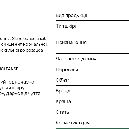
Вид продукції
Тип шкіри
ення. Skincleanse засіб
Призначення
о очищення нормальної,
я схильної до розацеа
Час застосування
NCLEANSE
Переваги
Об'єм
ний і одночасно
уючи шкіру.
Бренд
ру, дарує відчуття
Країна
.
Стать
Косметика для