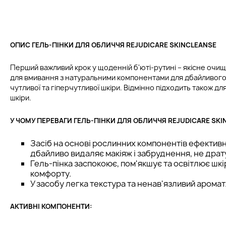
ОПИС ГЕЛЬ-ПІНКИ ДЛЯ ОБЛИЧЧЯ REJUDICARE SKINCLEANSE
Перший важливий крок у щоденній б'юті-рутині – якісне очищ
для вмивання з натуральними компонентами для дбайливог
чутливої та гіперчутливої шкіри. Відмінно підходить також дл
шкіри.
У ЧОМУ ПЕРЕВАГИ ГЕЛЬ-ПІНКИ ДЛЯ ОБЛИЧЧЯ REJUDICARE SKI
Засіб на основі рослинних компонентів ефектив
дбайливо видаляє макіяж і забруднення, не драт
Гель-пінка заспокоює, пом'якшує та освітлює шкі
комфорту.
У засобу легка текстура та ненав'язливий аромат
АКТИВНІ КОМПОНЕНТИ: