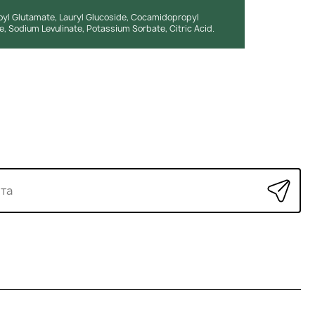
yl Glutamate, Lauryl Glucoside, Cocamidopropyl
e, Sodium Levulinate, Potassium Sorbate, Citric Acid.