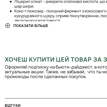
Ліцерил олеат – джерело олеїнової кислоти, що 
шар шкіри.
Коко-глюкозид - похідний фермент з кокосового 
кукурудзяного цукру, сприяє піноутворенню, по
зволожуючі властивості.
Кокоїл глутамат натрію - ПАР рослинного поход
ПОКАЗАТИ БІЛЬШЕ
очищувальною дією.
Лаурил глюкозид – піноутворювач синтетичног
забезпечує делікатне очищення.
СПОСІБ ЗАСТОСУВАННЯ:
ХОЧЕШ КУПИТИ ЦЕЙ ТОВАР ЗА
Засіб нанесіть на вологу шкіру, помасажуйте для створення п
Використовуйте на першому етапі у денному та вечірньому д
Оформляй подписку на бьюти-дайджест, в кот
актуальные акции. Также, не забывай, что ты 
промокоды после сделанных покупок.
ВІДГУКИ