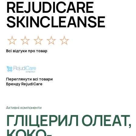
REJUDICARE
SKINCLEANSE
Всі відгуки про товар
Переглянути всі товари
Бренду RejudiCare
Активні компоненти
ГЛІЦЕРИЛ ОЛЕАТ,
КОКО-