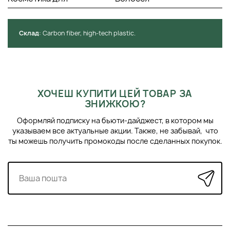
усуває статичну електрику.
Крім того, висока термостійкість та хімічні речовини
роблять ці продукти ідеальними для професійного
використання.
Cклад
: Сarbon fiber, high-tech plastic.
ХОЧЕШ КУПИТИ ЦЕЙ ТОВАР ЗА
ЗНИЖКОЮ?
Оформляй подписку на бьюти-дайджест, в котором мы
указываем все актуальные акции. Также, не забывай, что
ты можешь получить промокоды после сделанных покупок.