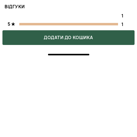
ВІДГУКИ
1
5
1
ДОДАТИ ДО КОШИКА
4
0
3
0
2
0
1
0
Напишіть свою думку про товар.
Зробіть вибір інших покупців легшим.
НАПИСАТИ ВІДГУК