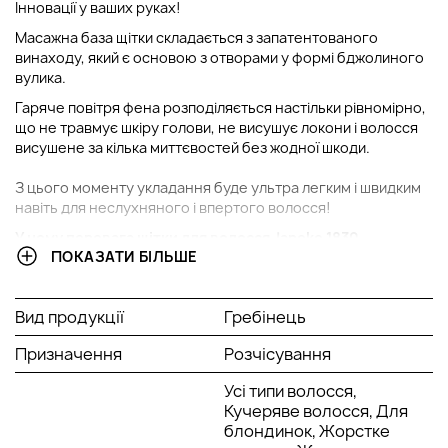
Інновації у ваших руках!
Масажна база щітки складається з запатентованого
винаходу, який є основою з отворами у формі бджолиного
вулика.
Гаряче повітря фена розподіляється настільки рівномірно,
що не травмує шкіру голови, не висушує локони і волосся
висушене за кілька миттєвостей без жодної шкоди.
З цього моменту укладання буде ультра легким і швидким
навіть для неслухняного і впертого волосся!
У чому перевага щітки для волосся Janeke 1830
ПОКАЗАТИ БІЛЬШЕ
Superbrush
Розміри 21 x 9 x 3 см;
спеціальна структура розподілу теплого повітря;
Вид продукції
Гребінець
Нейтралізує ефект плойки на довге волосся;
Призначення
Волосся висушене за кілька миттєвостей;
Розчісування
Запатентовані спеціальні отвори у формі вулика.
Усі типи волосся,
Історія бренду Janeke
Кучеряве волосся, Для
блондинок, Жорстке
За 180 років існування компанія Janeke стала лідером у