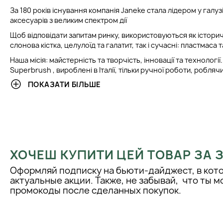
За 180 років існування компанія Janeke стала лідером у галу
аксесуарів з великим спектром дії
Щоб відповідати запитам ринку, використовуються як історич
слонова кістка, целулоїд та галатит, так і сучасні: пластмаса т
Наша місія: майстерність та творчість, інновації та технолог
Superbrush , вироблені в Італії, тільки ручної роботи, робля
дизайн та високу якість матеріалів. В останні роки успіх комп
ПОКАЗАТИ БІЛЬШЕ
зміцнити внутрішній ринок і значно розвинути ринок за корд
Janeke це ТЕНДЕНЦІЯ
Інноваційні матеріали, які поєднують історію та якість проду
історії було народжено традиційний продукт із сучасними те
Janeke це ЯКІСТЬ
ХОЧЕШ КУПИТИ ЦЕЙ ТОВАР ЗА
Лінія, яка поєднує в собі елегантність та практичність.
Оформляй подписку на бьюти-дайджест, в кот
Janeke це ТЕХНОЛОГІЯ
актуальные акции. Также, не забывай, что ты 
промокоды после сделанных покупок.
Нова лінія гребінець з карбонового волокна повністю усуває
Крім того, висока термостійкість та хімічні речовини роблять
для професійного використання.