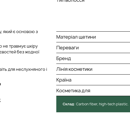
, який є основою з
Матеріал щетини
о не травмує шкіру
Переваги
тєвостей без жодної
Бренд
Лінія косметики
іть для неслухняного і
Країна
h
Косметика для
;
Cклад
: Сarbon fiber, high-tech plastic.