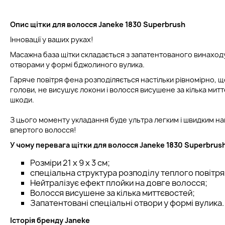
Опис щітки для волосся Janeke 1830 Superbrush
Інновації у ваших руках!
Масажна база щітки складається з запатентованого винаходу
отворами у формі бджолиного вулика.
Гаряче повітря фена розподіляється настільки рівномірно, щ
голови, не висушує локони і волосся висушене за кілька мит
шкоди.
З цього моменту укладання буде ультра легким і швидким нав
впертого волосся!
У чому перевага щітки для волосся Janeke 1830 Superbrus
Розміри 21 x 9 x 3 см;
спеціальна структура розподілу теплого повітря
Нейтралізує ефект плойки на довге волосся;
Волосся висушене за кілька миттєвостей;
Запатентовані спеціальні отвори у формі вулика.
Історія бренду Janeke