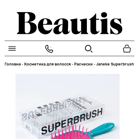
Головна
-
Косметика для волосся
-
Расчески
-
Janeke Superbrush