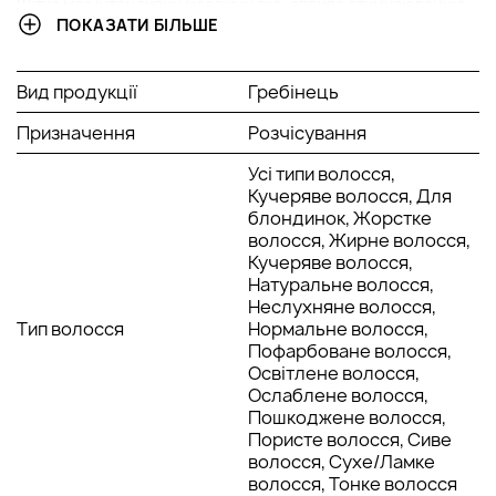
Щітка має інтенсивну масажну дію, сприяє стимулюванню
ПОКАЗАТИ БІЛЬШЕ
мікроциркуляції та зміцненню волосяних цибулин.
Розташування та середня жорсткість щетин не травмують
шкіру голови, не рвуть і не ушкоджують структуру волосся.
Вид продукції
Гребінець
Щітка оптимізує процес укладання та забезпечує легкість
розчісування. Аксесуар зручний у використанні і не
Призначення
Розчісування
вимагає спеціального догляду, крім стандартних миючих
засобів.
Усі типи волосся,
Кучеряве волосся, Для
блондинок, Жорстке
волосся, Жирне волосся,
Кучеряве волосся,
Натуральне волосся,
Неслухняне волосся,
Тип волосся
Нормальне волосся,
Пофарбоване волосся,
Освітлене волосся,
Ослаблене волосся,
Пошкоджене волосся,
Пористе волосся, Сиве
волосся, Сухе/Ламке
волосся, Тонке волосся