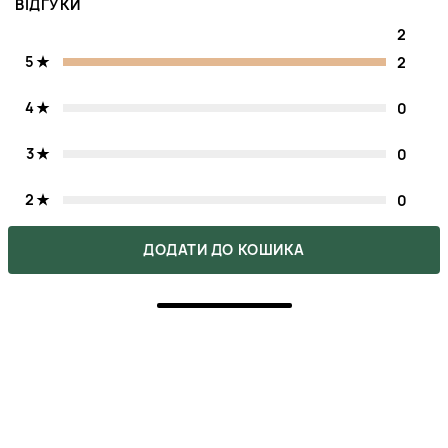
ВІДГУКИ
2
5
2
4
0
3
0
2
0
1
0
ДОДАТИ ДО КОШИКА
Напишіть свою думку про товар.
Зробіть вибір інших покупців легшим.
НАПИСАТИ ВІДГУК