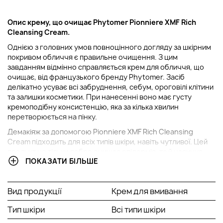
Опис крему, що очищає Phytomer Pionniere XMF Rich
Cleansing Cream.
Однією з головних умов повноцінного догляду за шкірним
покривом обличчя є правильне очищення. З цим
завданням відмінно справляється крем для обличчя, що
очищає, від французького бренду Phytomer. Засіб
делікатно усуває всі забруднення, себум, ороговілі клітини
та залишки косметики. При нанесенні воно має густу
кремоподібну консистенцію, яка за кілька хвилин
перетворюється на пінку.
Демакіяж за допомогою Pionniere XMF Rich Cleansing
Cream підходить для всіх типів шкіри, навіть чутливої. Цей
продукт не тільки добре очищає епідерміс, та й насичує
ПОКАЗАТИ БІЛЬШЕ
вологою, допомагає відновити оптимальний рівень pH.
Його формула заснована на комплексі XMF, що містить
морські сахариди. Крем добре розгладжує дрібні зморшки,
Вид продукції
Крем для вмивання
тонізує шкіру, дарує їй приємну свіжість і гладкість, добре
готує до нанесення наступного косметологічного
Тип шкіри
Всі типи шкіри
продукту.